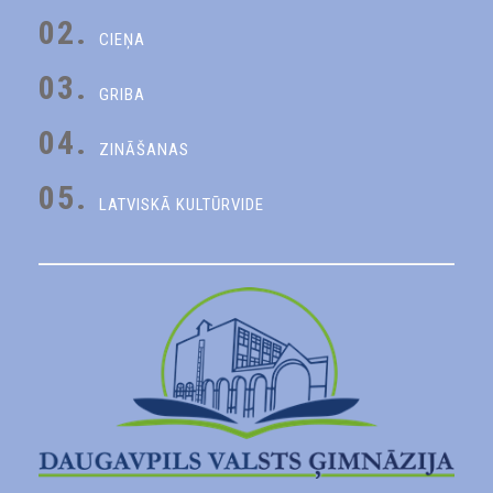
02.
CIEŅA
03.
GRIBA
04.
ZINĀŠANAS
05.
LATVISKĀ KULTŪRVIDE