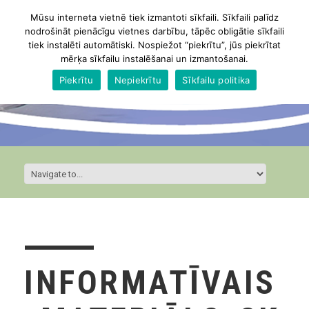
Mūsu interneta vietnē tiek izmantoti sīkfaili. Sīkfaili palīdz
nodrošināt pienācīgu vietnes darbību, tāpēc obligātie sīkfaili
tiek instalēti automātiski. Nospiežot “piekrītu”, jūs piekrītat
mērķa sīkfailu instalēšanai un izmantošanai.
Piekrītu
Nepiekrītu
Sīkfailu politika
INFORMATĪVAIS