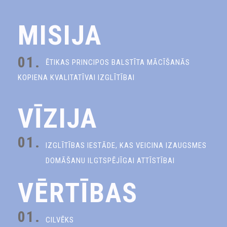
MISIJA
01.
ĒTIKAS PRINCIPOS BALSTĪTA MĀCĪŠANĀS
KOPIENA KVALITATĪVAI IZGLĪTĪBAI
VĪZIJA
01.
IZGLĪTĪBAS IESTĀDE, KAS VEICINA IZAUGSMES
DOMĀŠANU ILGTSPĒJĪGAI ATTĪSTĪBAI
VĒRTĪBAS
01.
CILVĒKS