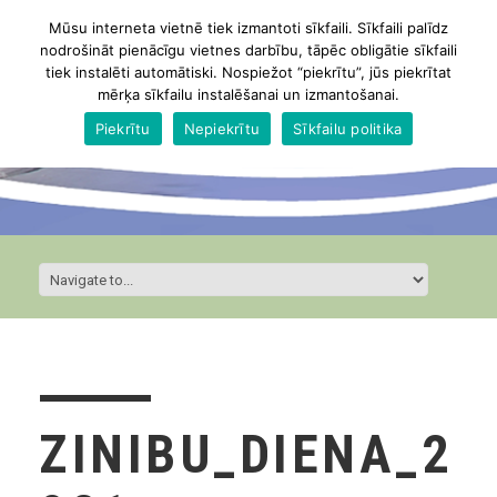
Mūsu interneta vietnē tiek izmantoti sīkfaili. Sīkfaili palīdz
nodrošināt pienācīgu vietnes darbību, tāpēc obligātie sīkfaili
tiek instalēti automātiski. Nospiežot “piekrītu”, jūs piekrītat
mērķa sīkfailu instalēšanai un izmantošanai.
Piekrītu
Nepiekrītu
Sīkfailu politika
ZINIBU_DIENA_2