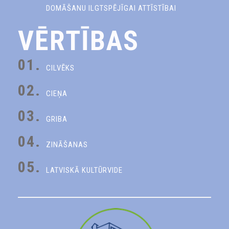
DOMĀŠANU ILGTSPĒJĪGAI ATTĪSTĪBAI
VĒRTĪBAS
01.
CILVĒKS
02.
CIEŅA
03.
GRIBA
04.
ZINĀŠANAS
05.
LATVISKĀ KULTŪRVIDE