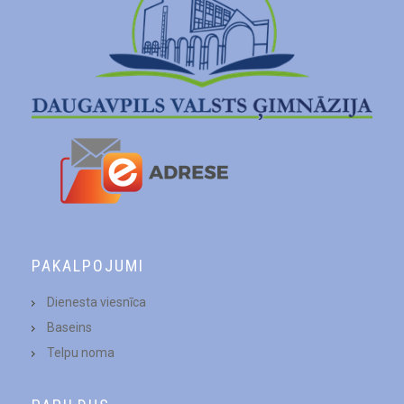
PAKALPOJUMI
Dienesta viesnīca
Baseins
Telpu noma