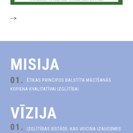
-->
MISIJA
01.
ĒTIKAS PRINCIPOS BALSTĪTA MĀCĪŠANĀS
KOPIENA KVALITATĪVAI IZGLĪTĪBAI
VĪZIJA
01.
IZGLĪTĪBAS IESTĀDE, KAS VEICINA IZAUGSMES