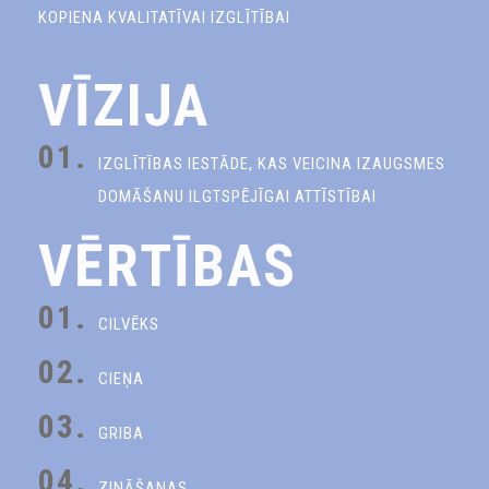
KOPIENA KVALITATĪVAI IZGLĪTĪBAI
VĪZIJA
01.
IZGLĪTĪBAS IESTĀDE, KAS VEICINA IZAUGSMES
DOMĀŠANU ILGTSPĒJĪGAI ATTĪSTĪBAI
VĒRTĪBAS
01.
CILVĒKS
02.
CIEŅA
03.
GRIBA
04.
ZINĀŠANAS