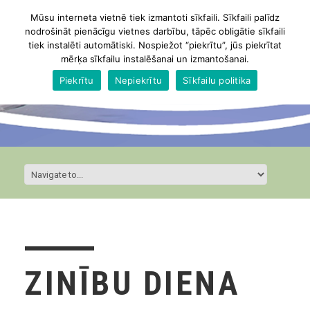
Mūsu interneta vietnē tiek izmantoti sīkfaili. Sīkfaili palīdz
nodrošināt pienācīgu vietnes darbību, tāpēc obligātie sīkfaili
tiek instalēti automātiski. Nospiežot “piekrītu”, jūs piekrītat
mērķa sīkfailu instalēšanai un izmantošanai.
Piekrītu
Nepiekrītu
Sīkfailu politika
ZINĪBU DIENA