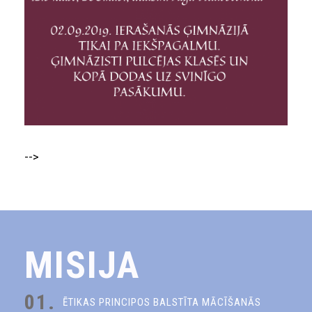
-->
MISIJA
01.
ĒTIKAS PRINCIPOS BALSTĪTA MĀCĪŠANĀS