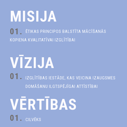
MISIJA
01.
ĒTIKAS PRINCIPOS BALSTĪTA MĀCĪŠANĀS
KOPIENA KVALITATĪVAI IZGLĪTĪBAI
VĪZIJA
01.
IZGLĪTĪBAS IESTĀDE, KAS VEICINA IZAUGSMES
DOMĀŠANU ILGTSPĒJĪGAI ATTĪSTĪBAI
VĒRTĪBAS
01.
CILVĒKS