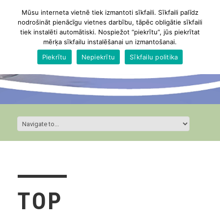
Mūsu interneta vietnē tiek izmantoti sīkfaili. Sīkfaili palīdz
nodrošināt pienācīgu vietnes darbību, tāpēc obligātie sīkfaili
tiek instalēti automātiski. Nospiežot “piekrītu”, jūs piekrītat
mērķa sīkfailu instalēšanai un izmantošanai.
Piekrītu
Nepiekrītu
Sīkfailu politika
TOP