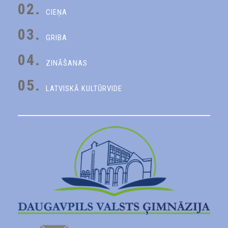
02.
CIEŅA
03.
GRIBA
04.
ZINĀŠANAS
05.
LATVISKĀ KULTŪRVIDE