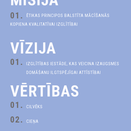
01.
ĒTIKAS PRINCIPOS BALSTĪTA MĀCĪŠANĀS
KOPIENA KVALITATĪVAI IZGLĪTĪBAI
VĪZIJA
01.
IZGLĪTĪBAS IESTĀDE, KAS VEICINA IZAUGSMES
DOMĀŠANU ILGTSPĒJĪGAI ATTĪSTĪBAI
VĒRTĪBAS
01.
CILVĒKS
02.
CIEŅA