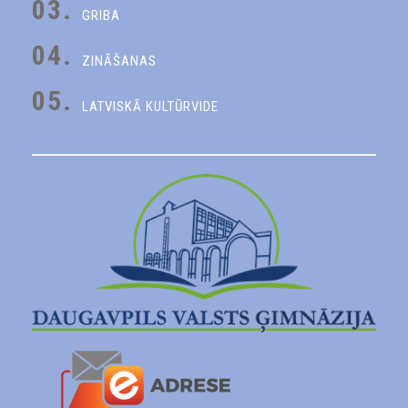
03.
GRIBA
04.
ZINĀŠANAS
05.
LATVISKĀ KULTŪRVIDE