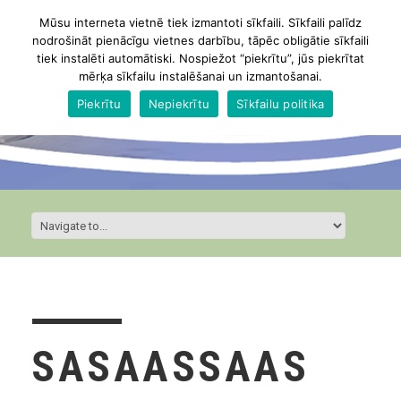
Mūsu interneta vietnē tiek izmantoti sīkfaili. Sīkfaili palīdz
nodrošināt pienācīgu vietnes darbību, tāpēc obligātie sīkfaili
tiek instalēti automātiski. Nospiežot “piekrītu”, jūs piekrītat
mērķa sīkfailu instalēšanai un izmantošanai.
Piekrītu
Nepiekrītu
Sīkfailu politika
SASAASSAAS