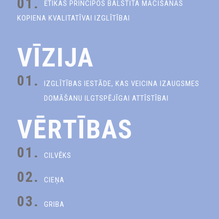
01.
ĒTIKAS PRINCIPOS BALSTĪTA MĀCĪŠANĀS
KOPIENA KVALITATĪVAI IZGLĪTĪBAI
VĪZIJA
01.
IZGLĪTĪBAS IESTĀDE, KAS VEICINA IZAUGSMES
DOMĀŠANU ILGTSPĒJĪGAI ATTĪSTĪBAI
VĒRTĪBAS
01.
CILVĒKS
02.
CIEŅA
03.
GRIBA