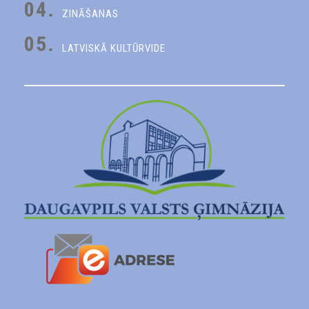
04.
ZINĀŠANAS
05.
LATVISKĀ KULTŪRVIDE