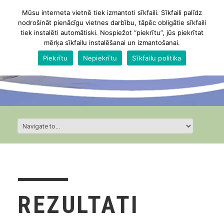
Mūsu interneta vietnē tiek izmantoti sīkfaili. Sīkfaili palīdz
nodrošināt pienācīgu vietnes darbību, tāpēc obligātie sīkfaili
tiek instalēti automātiski. Nospiežot “piekrītu”, jūs piekrītat
mērķa sīkfailu instalēšanai un izmantošanai.
Piekrītu
Nepiekrītu
Sīkfailu politika
REZULTATI