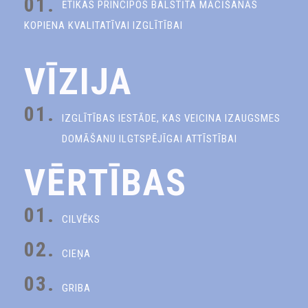
01.
ĒTIKAS PRINCIPOS BALSTĪTA MĀCĪŠANĀS
KOPIENA KVALITATĪVAI IZGLĪTĪBAI
VĪZIJA
01.
IZGLĪTĪBAS IESTĀDE, KAS VEICINA IZAUGSMES
DOMĀŠANU ILGTSPĒJĪGAI ATTĪSTĪBAI
VĒRTĪBAS
01.
CILVĒKS
02.
CIEŅA
03.
GRIBA