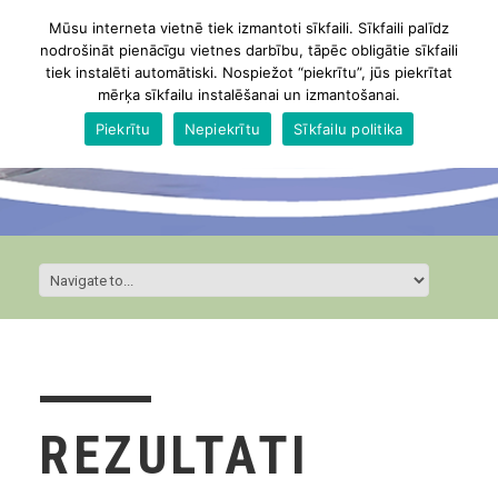
Mūsu interneta vietnē tiek izmantoti sīkfaili. Sīkfaili palīdz
nodrošināt pienācīgu vietnes darbību, tāpēc obligātie sīkfaili
tiek instalēti automātiski. Nospiežot “piekrītu”, jūs piekrītat
mērķa sīkfailu instalēšanai un izmantošanai.
Piekrītu
Nepiekrītu
Sīkfailu politika
REZULTATI