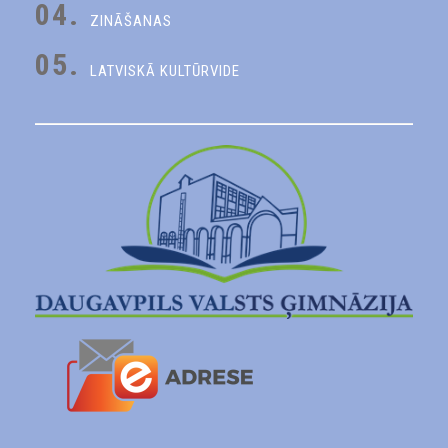
04.
ZINĀŠANAS
05.
LATVISKĀ KULTŪRVIDE