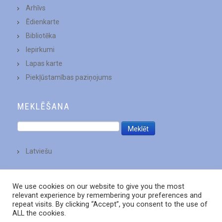
Arhīvs
Ēdienkarte
Bibliotēka
Iepirkumi
Lapas karte
Piekļūstamības paziņojums
MEKLĒŠANA
Latviešu
We use cookies on our website to give you the most
relevant experience by remembering your preferences and
repeat visits. By clicking “Accept”, you consent to the use of
ALL the cookies.