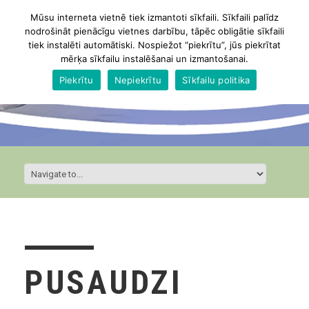
Mūsu interneta vietnē tiek izmantoti sīkfaili. Sīkfaili palīdz
nodrošināt pienācīgu vietnes darbību, tāpēc obligātie sīkfaili
tiek instalēti automātiski. Nospiežot “piekrītu”, jūs piekrītat
mērķa sīkfailu instalēšanai un izmantošanai.
Piekrītu
Nepiekrītu
Sīkfailu politika
PUSAUDZI