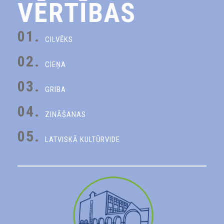
VĒRTĪBAS
01.
CILVĒKS
02.
CIEŅA
03.
GRIBA
04.
ZINĀŠANAS
05.
LATVISKĀ KULTŪRVIDE