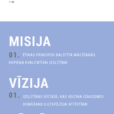
-->
MISIJA
01.
ĒTIKAS PRINCIPOS BALSTĪTA MĀCĪŠANĀS
KOPIENA KVALITATĪVAI IZGLĪTĪBAI
VĪZIJA
01.
IZGLĪTĪBAS IESTĀDE, KAS VEICINA IZAUGSMES
DOMĀŠANU ILGTSPĒJĪGAI ATTĪSTĪBAI