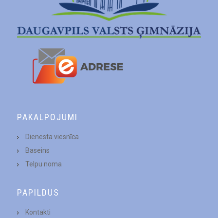
PAKALPOJUMI
Dienesta viesnīca
Baseins
Telpu noma
PAPILDUS
Kontakti