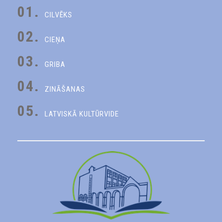
01.
CILVĒKS
02.
CIEŅA
03.
GRIBA
04.
ZINĀŠANAS
05.
LATVISKĀ KULTŪRVIDE