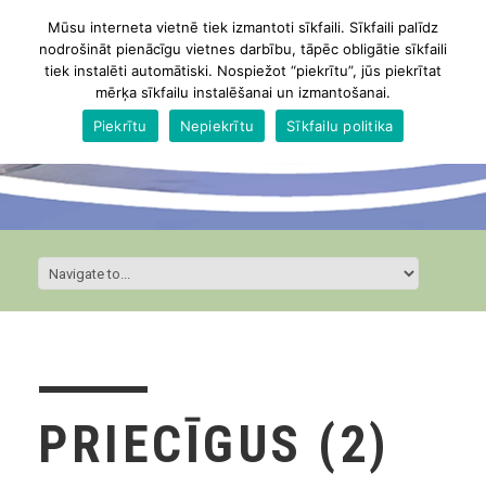
Mūsu interneta vietnē tiek izmantoti sīkfaili. Sīkfaili palīdz
nodrošināt pienācīgu vietnes darbību, tāpēc obligātie sīkfaili
tiek instalēti automātiski. Nospiežot “piekrītu”, jūs piekrītat
mērķa sīkfailu instalēšanai un izmantošanai.
Piekrītu
Nepiekrītu
Sīkfailu politika
PRIECĪGUS (2)