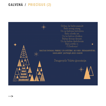
GALVENĀ
PRIECĪGUS (2)
-->