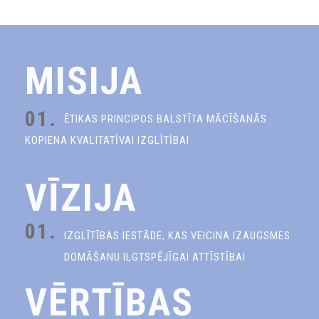
MISIJA
01.
ĒTIKAS PRINCIPOS BALSTĪTA MĀCĪŠANĀS
KOPIENA KVALITATĪVAI IZGLĪTĪBAI
VĪZIJA
01.
IZGLĪTĪBAS IESTĀDE, KAS VEICINA IZAUGSMES
DOMĀŠANU ILGTSPĒJĪGAI ATTĪSTĪBAI
VĒRTĪBAS