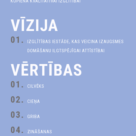
KOPIENA KVALITATĪVAI IZGLĪTĪBAI
VĪZIJA
01.
IZGLĪTĪBAS IESTĀDE, KAS VEICINA IZAUGSMES
DOMĀŠANU ILGTSPĒJĪGAI ATTĪSTĪBAI
VĒRTĪBAS
01.
CILVĒKS
02.
CIEŅA
03.
GRIBA
04.
ZINĀŠANAS