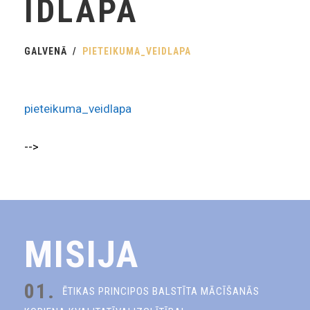
IDLAPA
GALVENĀ
PIETEIKUMA_VEIDLAPA
pieteikuma_veidlapa
-->
MISIJA
01.
ĒTIKAS PRINCIPOS BALSTĪTA MĀCĪŠANĀS