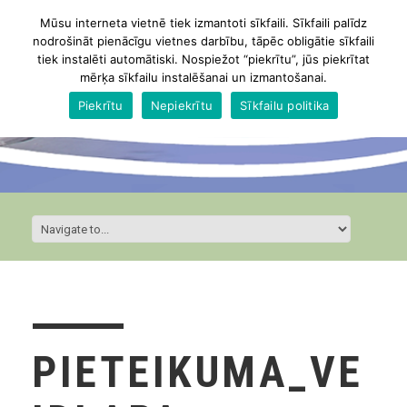
Mūsu interneta vietnē tiek izmantoti sīkfaili. Sīkfaili palīdz
nodrošināt pienācīgu vietnes darbību, tāpēc obligātie sīkfaili
tiek instalēti automātiski. Nospiežot “piekrītu”, jūs piekrītat
mērķa sīkfailu instalēšanai un izmantošanai.
Piekrītu
Nepiekrītu
Sīkfailu politika
PIETEIKUMA_VE