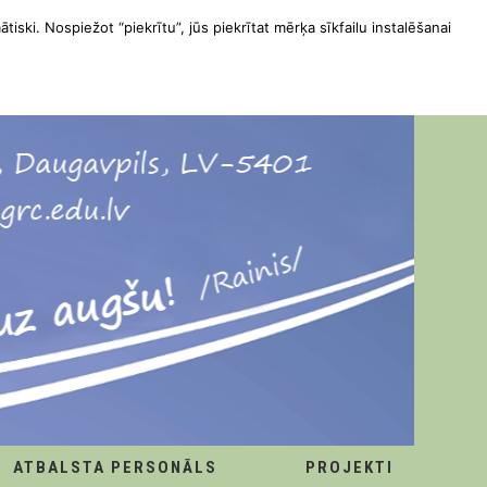
ātiski. Nospiežot “piekrītu”, jūs piekrītat mērķa sīkfailu instalēšanai
ATBALSTA PERSONĀLS
PROJEKTI