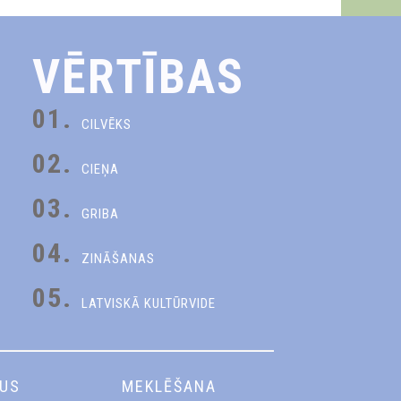
VĒRTĪBAS
01.
CILVĒKS
02.
CIEŅA
03.
GRIBA
04.
ZINĀŠANAS
05.
LATVISKĀ KULTŪRVIDE
DUS
MEKLĒŠANA