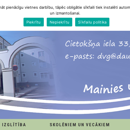
nāt pienācīgu vietnes darbību, tāpēc obligātie sīkfaili tiek instalēti autom
un izmantošanai.
Piekrītu
Nepiekrītu
Sīkfailu politika
IZGLĪTĪBA
SKOLĒNIEM UN VECĀKIEM