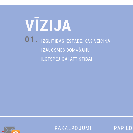
VĪZIJA
01.
IZGLĪTĪBAS IESTĀDE, KAS VEICINA
IZAUGSMES DOMĀŠANU
ILGTSPĒJĪGAI ATTĪSTĪBAI
PAKALPOJUMI
PAPIL