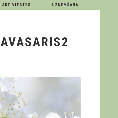
AKTIVITĀTES
UZŅEMŠANA
PAVASARIS2