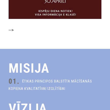
-->
MISIJA
01.
ĒTIKAS PRINCIPOS BALSTĪTA MĀCĪŠANĀS
KOPIENA KVALITATĪVAI IZGLĪTĪBAI
VĪZIJA