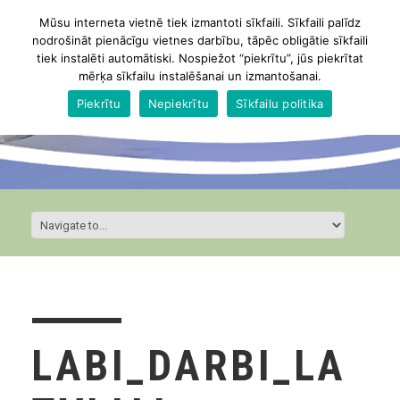
Mūsu interneta vietnē tiek izmantoti sīkfaili. Sīkfaili palīdz
nodrošināt pienācīgu vietnes darbību, tāpēc obligātie sīkfaili
tiek instalēti automātiski. Nospiežot “piekrītu”, jūs piekrītat
mērķa sīkfailu instalēšanai un izmantošanai.
Piekrītu
Nepiekrītu
Sīkfailu politika
LABI_DARBI_LA