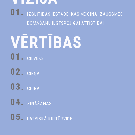
01.
IZGLĪTĪBAS IESTĀDE, KAS VEICINA IZAUGSMES
DOMĀŠANU ILGTSPĒJĪGAI ATTĪSTĪBAI
VĒRTĪBAS
01.
CILVĒKS
02.
CIEŅA
03.
GRIBA
04.
ZINĀŠANAS
05.
LATVISKĀ KULTŪRVIDE