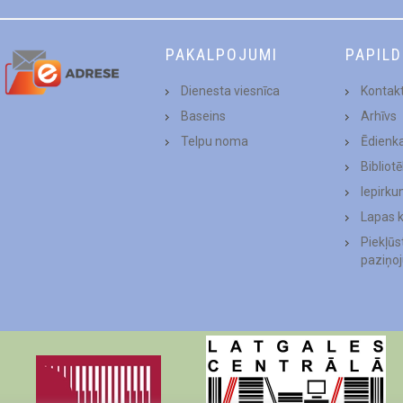
PAKALPOJUMI
PAPIL
Dienesta viesnīca
Kontakt
Baseins
Arhīvs
Telpu noma
Ēdienk
Bibliot
Iepirku
Lapas 
Piekļū
paziņo