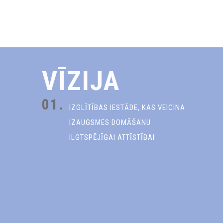
VĪZIJA
01.
IZGLĪTĪBAS IESTĀDE, KAS VEICINA
IZAUGSMES DOMĀŠANU
ILGTSPĒJĪGAI ATTĪSTĪBAI