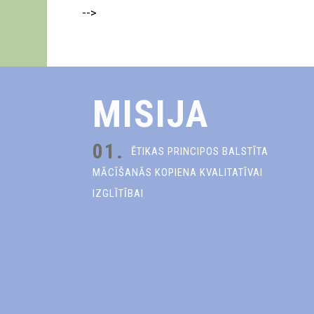
-->
MISIJA
01.
ĒTIKAS PRINCIPOS BALSTĪTA
MĀCĪŠANĀS KOPIENA KVALITATĪVAI
IZGLĪTĪBAI