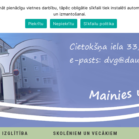
nāt pienācīgu vietnes darbību, tāpēc obligātie sīkfaili tiek instalēti autom
un izmantošanai.
Piekrītu
Nepiekrītu
Sīkfailu politika
IZGLĪTĪBA
SKOLĒNIEM UN VECĀKIEM