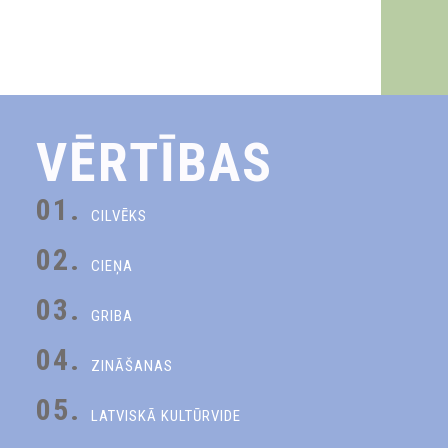
VĒRTĪBAS
01.
CILVĒKS
02.
CIEŅA
03.
GRIBA
04.
ZINĀŠANAS
05.
LATVISKĀ KULTŪRVIDE