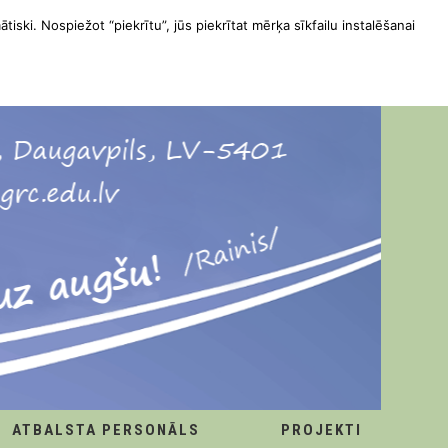
ātiski. Nospiežot “piekrītu”, jūs piekrītat mērķa sīkfailu instalēšanai
ATBALSTA PERSONĀLS
PROJEKTI