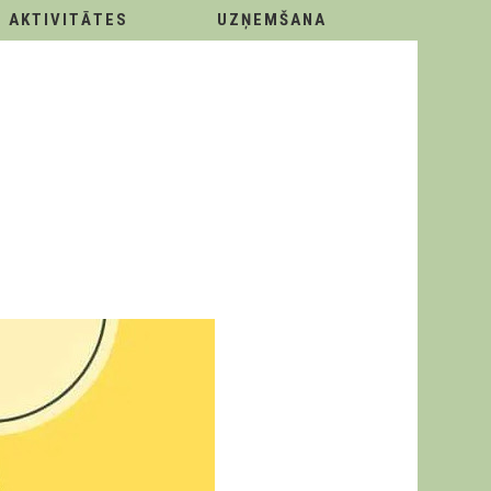
AKTIVITĀTES
UZŅEMŠANA