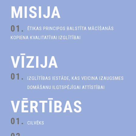
MISIJA
01.
ĒTIKAS PRINCIPOS BALSTĪTA MĀCĪŠANĀS
KOPIENA KVALITATĪVAI IZGLĪTĪBAI
VĪZIJA
01.
IZGLĪTĪBAS IESTĀDE, KAS VEICINA IZAUGSMES
DOMĀŠANU ILGTSPĒJĪGAI ATTĪSTĪBAI
VĒRTĪBAS
01.
CILVĒKS