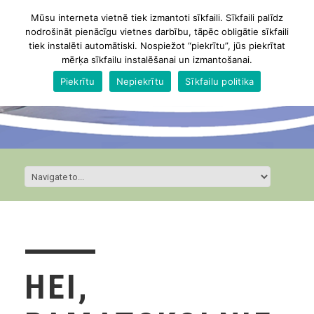
Mūsu interneta vietnē tiek izmantoti sīkfaili. Sīkfaili palīdz
nodrošināt pienācīgu vietnes darbību, tāpēc obligātie sīkfaili
tiek instalēti automātiski. Nospiežot “piekrītu”, jūs piekrītat
mērķa sīkfailu instalēšanai un izmantošanai.
Piekrītu
Nepiekrītu
Sīkfailu politika
HEI,