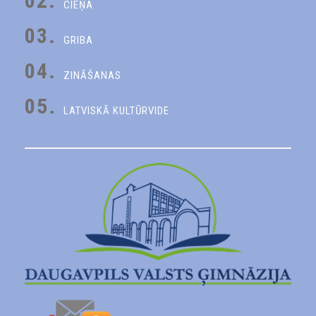
02.
CIEŅA
03.
GRIBA
04.
ZINĀŠANAS
05.
LATVISKĀ KULTŪRVIDE