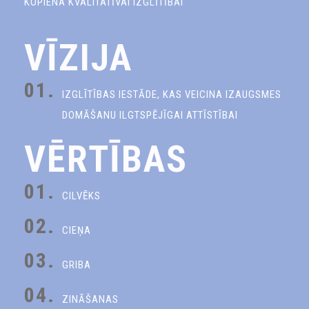
KOPIENA KVALITATĪVAI IZGLĪTĪBAI
VĪZIJA
01.
IZGLĪTĪBAS IESTĀDE, KAS VEICINA IZAUGSMES
DOMĀŠANU ILGTSPĒJĪGAI ATTĪSTĪBAI
VĒRTĪBAS
01.
CILVĒKS
02.
CIEŅA
03.
GRIBA
04.
ZINĀŠANAS