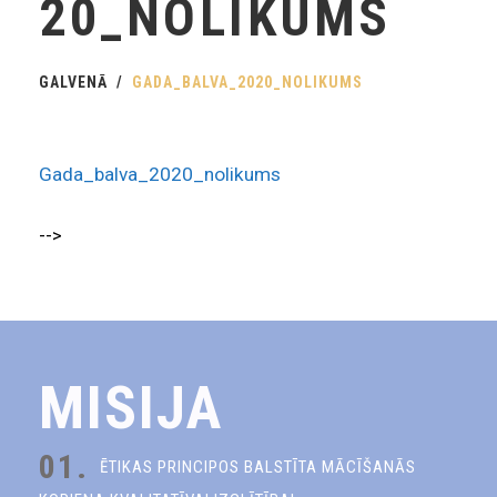
20_NOLIKUMS
GALVENĀ
GADA_BALVA_2020_NOLIKUMS
Gada_balva_2020_nolikums
-->
MISIJA
01.
ĒTIKAS PRINCIPOS BALSTĪTA MĀCĪŠANĀS