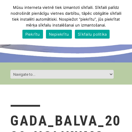
Mūsu interneta vietnē tiek izmantoti sīkfaili. Sīkfaili palīdz
nodrošināt pienācīgu vietnes darbību, tāpēc obligātie sīkfaili
tiek instalēti automātiski. Nospiežot “piekrītu”, jūs piekrītat
mērķa sīkfailu instalēšanai un izmantošanai.
Piekrītu
Nepiekrītu
Sīkfailu politika
GADA_BALVA_20