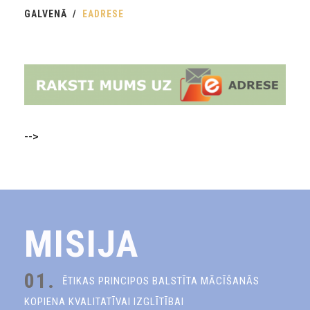
GALVENĀ
EADRESE
-->
MISIJA
01.
ĒTIKAS PRINCIPOS BALSTĪTA MĀCĪŠANĀS
KOPIENA KVALITATĪVAI IZGLĪTĪBAI