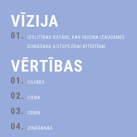
VĪZIJA
01.
IZGLĪTĪBAS IESTĀDE, KAS VEICINA IZAUGSMES
DOMĀŠANU ILGTSPĒJĪGAI ATTĪSTĪBAI
VĒRTĪBAS
01.
CILVĒKS
02.
CIEŅA
03.
GRIBA
04.
ZINĀŠANAS