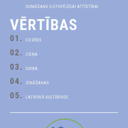
DOMĀŠANU ILGTSPĒJĪGAI ATTĪSTĪBAI
VĒRTĪBAS
01.
CILVĒKS
02.
CIEŅA
03.
GRIBA
04.
ZINĀŠANAS
05.
LATVISKĀ KULTŪRVIDE