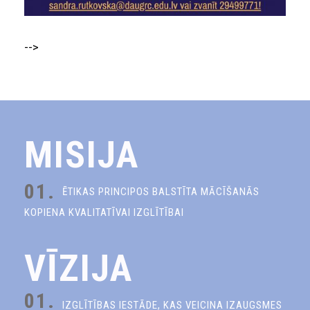
-->
MISIJA
01.
ĒTIKAS PRINCIPOS BALSTĪTA MĀCĪŠANĀS
KOPIENA KVALITATĪVAI IZGLĪTĪBAI
VĪZIJA
01.
IZGLĪTĪBAS IESTĀDE, KAS VEICINA IZAUGSMES