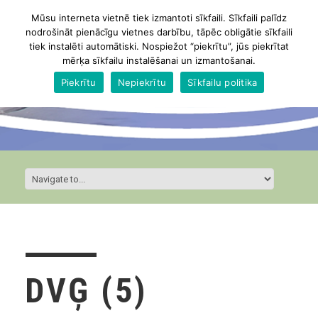
Mūsu interneta vietnē tiek izmantoti sīkfaili. Sīkfaili palīdz
nodrošināt pienācīgu vietnes darbību, tāpēc obligātie sīkfaili
tiek instalēti automātiski. Nospiežot “piekrītu”, jūs piekrītat
mērķa sīkfailu instalēšanai un izmantošanai.
Piekrītu
Nepiekrītu
Sīkfailu politika
DVĢ (5)