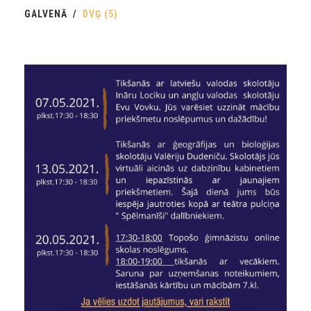
GALVENĀ
DVĢ (5)