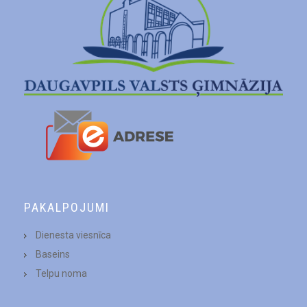
PAKALPOJUMI
Dienesta viesnīca
Baseins
Telpu noma