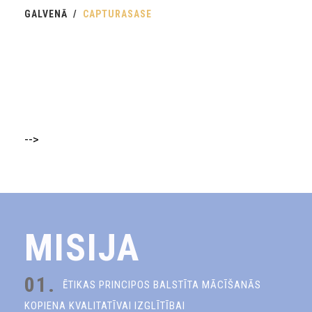
GALVENĀ
CAPTURASASE
-->
MISIJA
01.
ĒTIKAS PRINCIPOS BALSTĪTA MĀCĪŠANĀS
KOPIENA KVALITATĪVAI IZGLĪTĪBAI