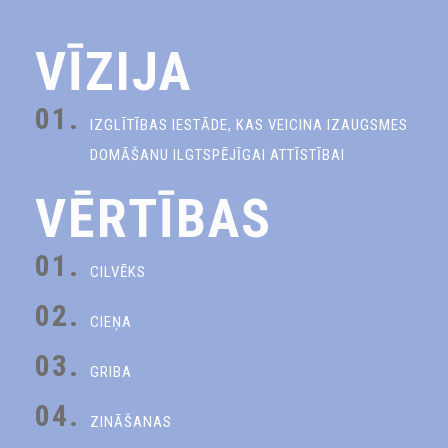
VĪZIJA
01.
IZGLĪTĪBAS IESTĀDE, KAS VEICINA IZAUGSMES
DOMĀŠANU ILGTSPĒJĪGAI ATTĪSTĪBAI
VĒRTĪBAS
01.
CILVĒKS
02.
CIEŅA
03.
GRIBA
04.
ZINĀŠANAS