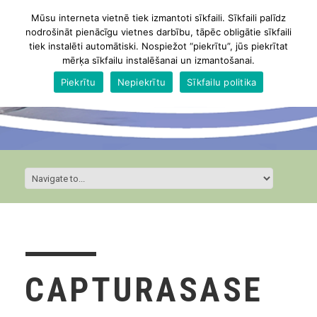
Mūsu interneta vietnē tiek izmantoti sīkfaili. Sīkfaili palīdz
nodrošināt pienācīgu vietnes darbību, tāpēc obligātie sīkfaili
tiek instalēti automātiski. Nospiežot “piekrītu”, jūs piekrītat
mērķa sīkfailu instalēšanai un izmantošanai.
Piekrītu
Nepiekrītu
Sīkfailu politika
CAPTURASASE