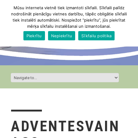
Mūsu interneta vietnē tiek izmantoti sīkfaili. Sīkfaili palīdz
nodrošināt pienācīgu vietnes darbību, tāpēc obligātie sīkfaili
tiek instalēti automātiski. Nospiežot “piekrītu”, jūs piekrītat
mērķa sīkfailu instalēšanai un izmantošanai.
Piekrītu
Nepiekrītu
Sīkfailu politika
ADVENTESVAIN