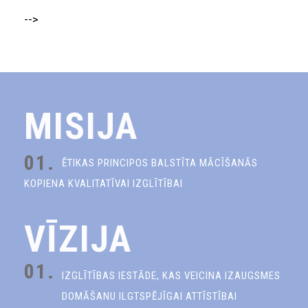
-->
MISIJA
01.
ĒTIKAS PRINCIPOS BALSTĪTA MĀCĪŠANĀS
KOPIENA KVALITATĪVAI IZGLĪTĪBAI
VĪZIJA
01.
IZGLĪTĪBAS IESTĀDE, KAS VEICINA IZAUGSMES
DOMĀŠANU ILGTSPĒJĪGAI ATTĪSTĪBAI