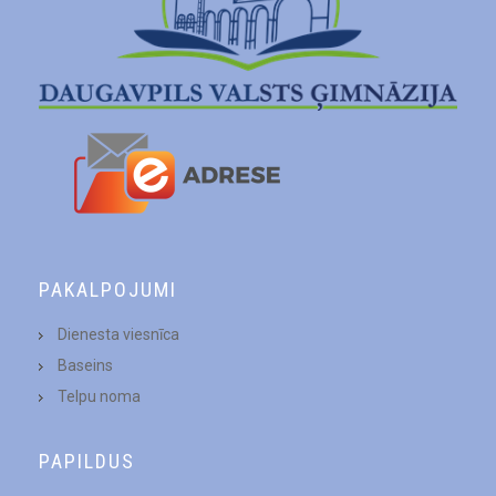
PAKALPOJUMI
Dienesta viesnīca
Baseins
Telpu noma
PAPILDUS