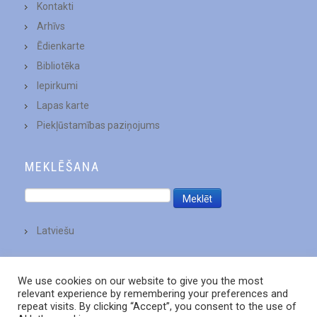
Kontakti
Arhīvs
Ēdienkarte
Bibliotēka
Iepirkumi
Lapas karte
Piekļūstamības paziņojums
MEKLĒŠANA
Latviešu
We use cookies on our website to give you the most
relevant experience by remembering your preferences and
repeat visits. By clicking “Accept”, you consent to the use of