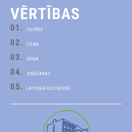
VĒRTĪBAS
01.
CILVĒKS
02.
CIEŅA
03.
GRIBA
04.
ZINĀŠANAS
05.
LATVISKĀ KULTŪRVIDE