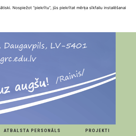
ātiski. Nospiežot “piekrītu”, jūs piekrītat mērķa sīkfailu instalēšanai
ATBALSTA PERSONĀLS
PROJEKTI