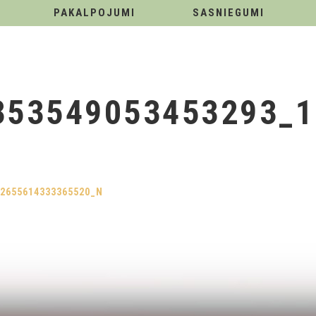
PAKALPOJUMI
SASNIEGUMI
353549053453293_1
72655614333365520_N