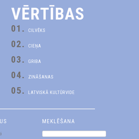
VĒRTĪBAS
01.
CILVĒKS
02.
CIEŅA
03.
GRIBA
04.
ZINĀŠANAS
05.
LATVISKĀ KULTŪRVIDE
DUS
MEKLĒŠANA
i