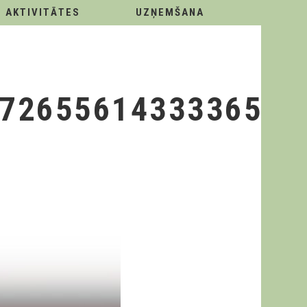
AKTIVITĀTES
UZŅEMŠANA
7265561433336552