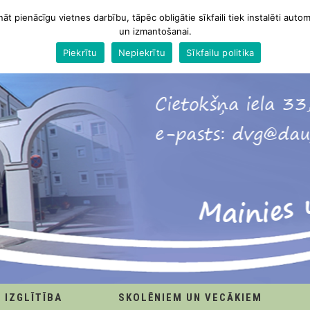
nāt pienācīgu vietnes darbību, tāpēc obligātie sīkfaili tiek instalēti autom
un izmantošanai.
Piekrītu
Nepiekrītu
Sīkfailu politika
IZGLĪTĪBA
SKOLĒNIEM UN VECĀKIEM