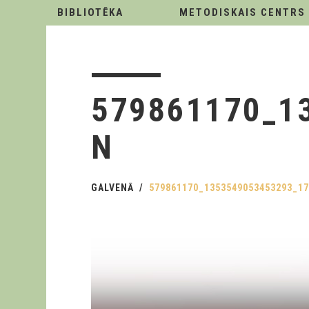
BIBLIOTĒKA
METODISKAIS CENTRS
579861170_1
N
GALVENĀ
579861170_1353549053453293_1