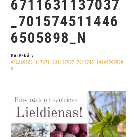
6711631137037
_701574511446
6505898_N
GALVENĀ
492220520_1176711631137037_7015745114466505898_
N