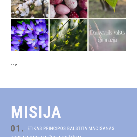
-->
MISIJA
01.
ĒTIKAS PRINCIPOS BALSTĪTA MĀCĪŠANĀS