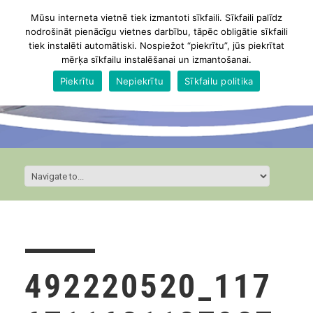
Mūsu interneta vietnē tiek izmantoti sīkfaili. Sīkfaili palīdz
nodrošināt pienācīgu vietnes darbību, tāpēc obligātie sīkfaili
tiek instalēti automātiski. Nospiežot “piekrītu”, jūs piekrītat
mērķa sīkfailu instalēšanai un izmantošanai.
Piekrītu
Nepiekrītu
Sīkfailu politika
492220520_117