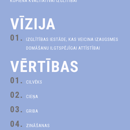
KOPIENA KVALITATĪVAI IZGLĪTĪBAI
VĪZIJA
01.
IZGLĪTĪBAS IESTĀDE, KAS VEICINA IZAUGSMES
DOMĀŠANU ILGTSPĒJĪGAI ATTĪSTĪBAI
VĒRTĪBAS
01.
CILVĒKS
02.
CIEŅA
03.
GRIBA
04.
ZINĀŠANAS