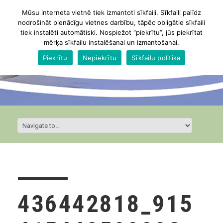
Mūsu interneta vietnē tiek izmantoti sīkfaili. Sīkfaili palīdz
nodrošināt pienācīgu vietnes darbību, tāpēc obligātie sīkfaili
tiek instalēti automātiski. Nospiežot “piekrītu”, jūs piekrītat
mērķa sīkfailu instalēšanai un izmantošanai.
Piekrītu
Nepiekrītu
Sīkfailu politika
436442818_915