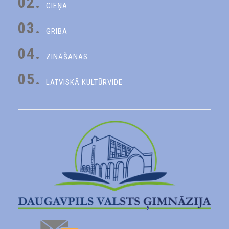
02.
CIEŅA
03.
GRIBA
04.
ZINĀŠANAS
05.
LATVISKĀ KULTŪRVIDE