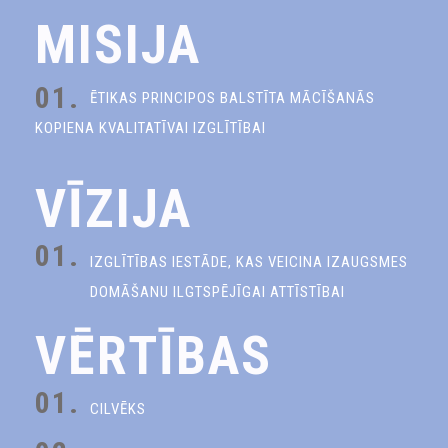
MISIJA
01.
ĒTIKAS PRINCIPOS BALSTĪTA MĀCĪŠANĀS
KOPIENA KVALITATĪVAI IZGLĪTĪBAI
VĪZIJA
01.
IZGLĪTĪBAS IESTĀDE, KAS VEICINA IZAUGSMES
DOMĀŠANU ILGTSPĒJĪGAI ATTĪSTĪBAI
VĒRTĪBAS
01.
CILVĒKS