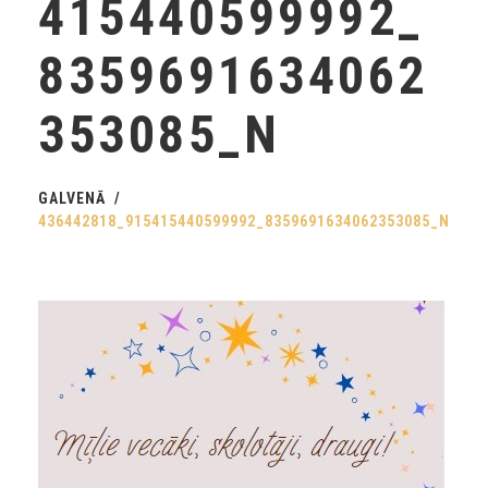
415440599992_
8359691634062
353085_N
GALVENĀ
436442818_915415440599992_8359691634062353085_N