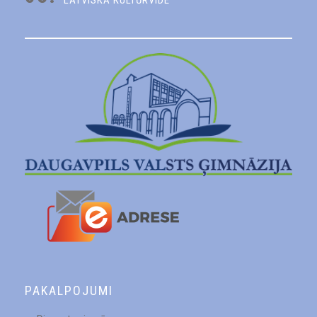
LATVISKĀ KULTŪRVIDE
PAKALPOJUMI