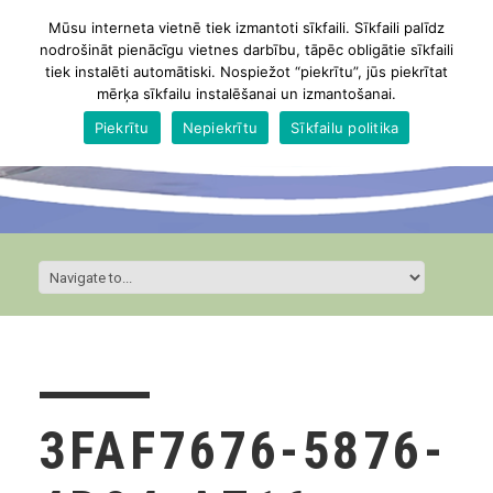
Mūsu interneta vietnē tiek izmantoti sīkfaili. Sīkfaili palīdz
nodrošināt pienācīgu vietnes darbību, tāpēc obligātie sīkfaili
tiek instalēti automātiski. Nospiežot “piekrītu”, jūs piekrītat
mērķa sīkfailu instalēšanai un izmantošanai.
Piekrītu
Nepiekrītu
Sīkfailu politika
3FAF7676-5876-