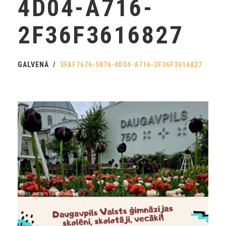
4D04-A716-
2F36F3616827
GALVENĀ
3FAF7676-5876-4D04-A716-2F36F3616827