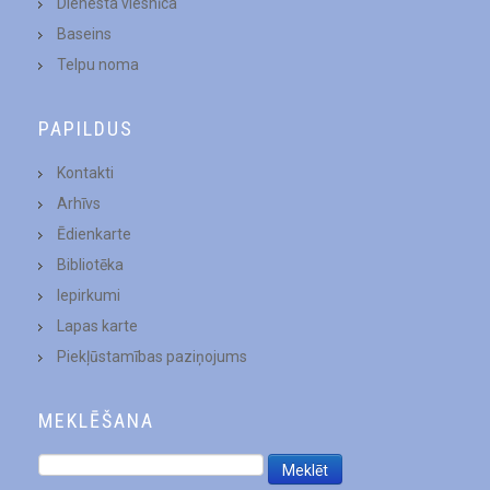
Dienesta viesnīca
Baseins
Telpu noma
PAPILDUS
Kontakti
Arhīvs
Ēdienkarte
Bibliotēka
Iepirkumi
Lapas karte
Piekļūstamības paziņojums
MEKLĒŠANA