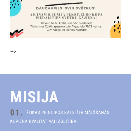
-->
MISIJA
01.
ĒTIKAS PRINCIPOS BALSTĪTA MĀCĪŠANĀS
KOPIENA KVALITATĪVAI IZGLĪTĪBAI