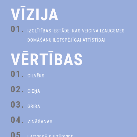
VĪZIJA
01.
IZGLĪTĪBAS IESTĀDE, KAS VEICINA IZAUGSMES
DOMĀŠANU ILGTSPĒJĪGAI ATTĪSTĪBAI
VĒRTĪBAS
01.
CILVĒKS
02.
CIEŅA
03.
GRIBA
04.
ZINĀŠANAS
05.