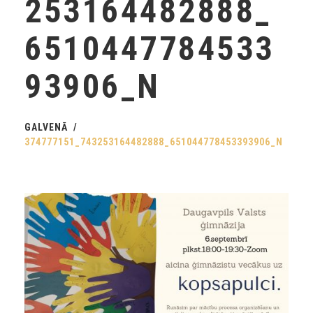
253164482888_
6510447784533
93906_N
GALVENĀ
374777151_743253164482888_651044778453393906_N