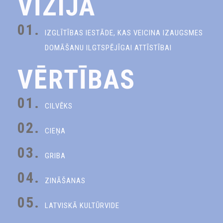
VĪZIJA
01.
IZGLĪTĪBAS IESTĀDE, KAS VEICINA IZAUGSMES
DOMĀŠANU ILGTSPĒJĪGAI ATTĪSTĪBAI
VĒRTĪBAS
01.
CILVĒKS
02.
CIEŅA
03.
GRIBA
04.
ZINĀŠANAS
05.
LATVISKĀ KULTŪRVIDE