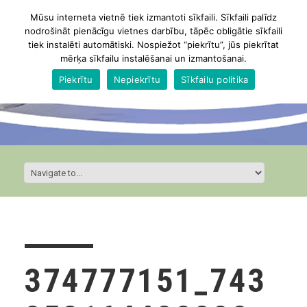
Mūsu interneta vietnē tiek izmantoti sīkfaili. Sīkfaili palīdz
nodrošināt pienācīgu vietnes darbību, tāpēc obligātie sīkfaili
tiek instalēti automātiski. Nospiežot “piekrītu”, jūs piekrītat
mērķa sīkfailu instalēšanai un izmantošanai.
Piekrītu
Nepiekrītu
Sīkfailu politika
374777151_743