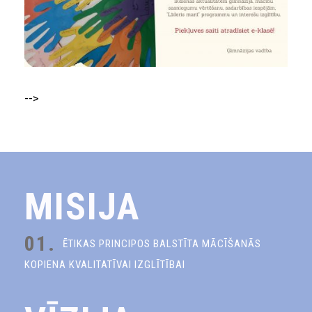
-->
MISIJA
01.
ĒTIKAS PRINCIPOS BALSTĪTA MĀCĪŠANĀS
KOPIENA KVALITATĪVAI IZGLĪTĪBAI