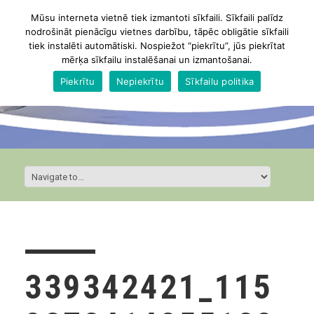
Mūsu interneta vietnē tiek izmantoti sīkfaili. Sīkfaili palīdz
nodrošināt pienācīgu vietnes darbību, tāpēc obligātie sīkfaili
tiek instalēti automātiski. Nospiežot “piekrītu”, jūs piekrītat
mērķa sīkfailu instalēšanai un izmantošanai.
Piekrītu
Nepiekrītu
Sīkfailu politika
339342421_115