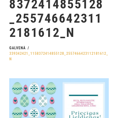
8372414855128
_255746642311
2181612_N
GALVENĀ
339342421_1158372414855128_2557466423112181612_
N