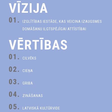
VĪZIJA
01.
IZGLĪTĪBAS IESTĀDE, KAS VEICINA IZAUGSMES
DOMĀŠANU ILGTSPĒJĪGAI ATTĪSTĪBAI
VĒRTĪBAS
01.
CILVĒKS
02.
CIEŅA
03.
GRIBA
04.
ZINĀŠANAS
05.
LATVISKĀ KULTŪRVIDE