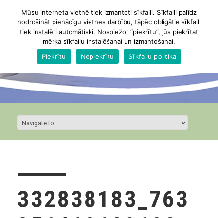
Mūsu interneta vietnē tiek izmantoti sīkfaili. Sīkfaili palīdz
nodrošināt pienācīgu vietnes darbību, tāpēc obligātie sīkfaili
tiek instalēti automātiski. Nospiežot “piekrītu”, jūs piekrītat
mērķa sīkfailu instalēšanai un izmantošanai.
Piekrītu
Nepiekrītu
Sīkfailu politika
332838183_763