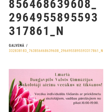
856468639608_
2964955895593
317861_N
GALVENĀ
332838183_763856468639608_2964955895593317861_N