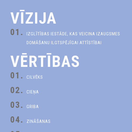
VĪZIJA
01.
IZGLĪTĪBAS IESTĀDE, KAS VEICINA IZAUGSMES
DOMĀŠANU ILGTSPĒJĪGAI ATTĪSTĪBAI
VĒRTĪBAS
01.
CILVĒKS
02.
CIEŅA
03.
GRIBA
04.
ZINĀŠANAS