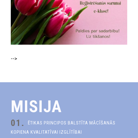
-->
MISIJA
01.
ĒTIKAS PRINCIPOS BALSTĪTA MĀCĪŠANĀS
KOPIENA KVALITATĪVAI IZGLĪTĪBAI