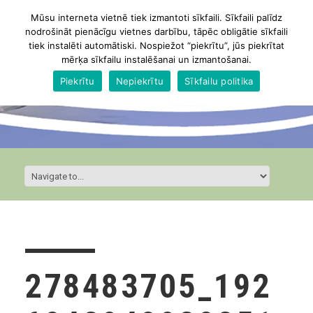
Mūsu interneta vietnē tiek izmantoti sīkfaili. Sīkfaili palīdz
nodrošināt pienācīgu vietnes darbību, tāpēc obligātie sīkfaili
tiek instalēti automātiski. Nospiežot “piekrītu”, jūs piekrītat
mērķa sīkfailu instalēšanai un izmantošanai.
Piekrītu
Nepiekrītu
Sīkfailu politika
278483705_192