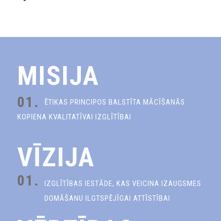
MISIJA
01.
ĒTIKAS PRINCIPOS BALSTĪTA MĀCĪŠANĀS
KOPIENA KVALITATĪVAI IZGLĪTĪBAI
VĪZIJA
01.
IZGLĪTĪBAS IESTĀDE, KAS VEICINA IZAUGSMES
DOMĀŠANU ILGTSPĒJĪGAI ATTĪSTĪBAI