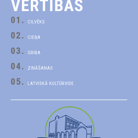
VĒRTĪBAS
01.
CILVĒKS
02.
CIEŅA
03.
GRIBA
04.
ZINĀŠANAS
05.
LATVISKĀ KULTŪRVIDE