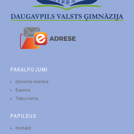
PAKALPOJUMI
Dienesta viesnīca
Baseins
Telpu noma
PAPILDUS
Kontakti