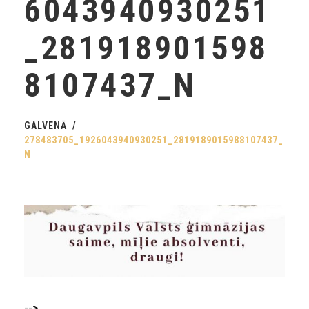
6043940930251
_281918901598
8107437_N
GALVENĀ
278483705_1926043940930251_2819189015988107437_
N
-->