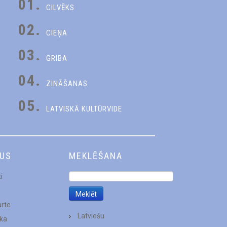
01.
CILVĒKS
02.
CIEŅA
03.
GRIBA
04.
ZINĀŠANAS
05.
LATVISKĀ KULTŪRVIDE
DUS
MEKLĒŠANA
i
arte
Latviešu
ēka