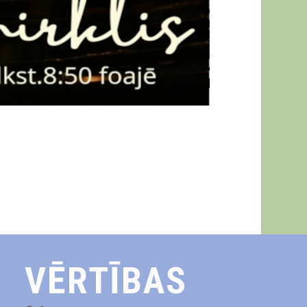
VĒRTĪBAS