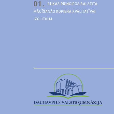
01.
ĒTIKAS PRINCIPOS BALSTĪTA
MĀCĪŠANĀS KOPIENA KVALITATĪVAI
IZGLĪTĪBAI