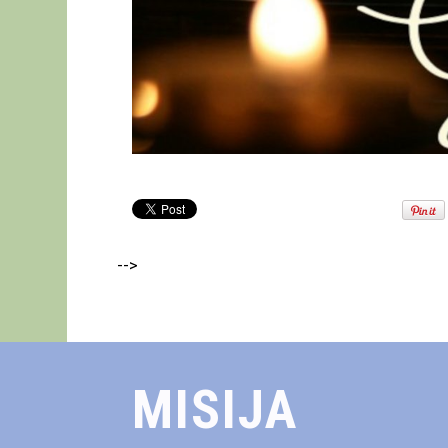
-->
MISIJA