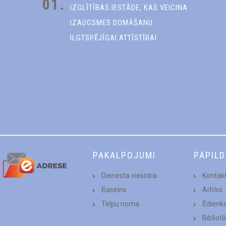
01.
IZGLĪTĪBAS IESTĀDE, KAS VEICINA
IZAUGSMES DOMĀŠANU
ILGTSPĒJĪGAI ATTĪSTĪBAI
PAKALPOJUMI
PAPIL
Dienesta viesnīca
Kontakt
Baseins
Arhīvs
Telpu noma
Ēdienk
Bibliot