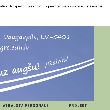
ātiski. Nospiežot “piekrītu”, jūs piekrītat mērķa sīkfailu instalēšanai
ATBALSTA PERSONĀLS
PROJEKTI