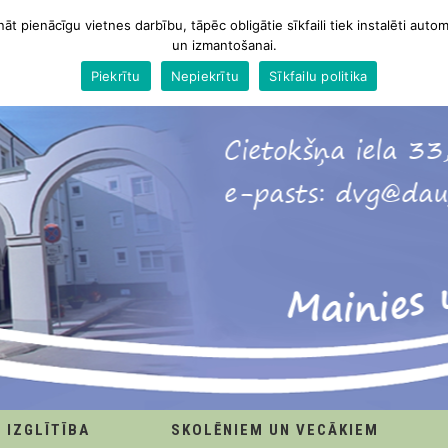
nāt pienācīgu vietnes darbību, tāpēc obligātie sīkfaili tiek instalēti autom
un izmantošanai.
Piekrītu
Nepiekrītu
Sīkfailu politika
IZGLĪTĪBA
SKOLĒNIEM UN VECĀKIEM