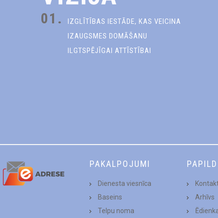
01.
IZGLĪTĪBAS IESTĀDE, KAS VEICINA
IZAUGSMES DOMĀŠANU
ILGTSPĒJĪGAI ATTĪSTĪBAI
PAKALPOJUMI
PAPIL
Dienesta viesnīca
Kontakt
Baseins
Arhīvs
Telpu noma
Ēdienk