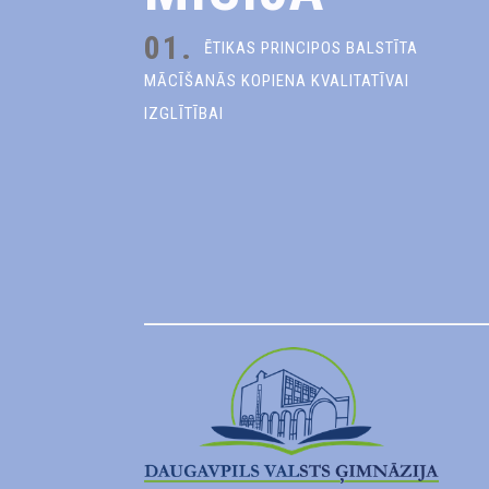
01.
ĒTIKAS PRINCIPOS BALSTĪTA
MĀCĪŠANĀS KOPIENA KVALITATĪVAI
IZGLĪTĪBAI