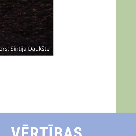
VĒRTĪBAS