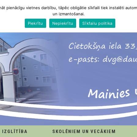
nāt pienācīgu vietnes darbību, tāpēc obligātie sīkfaili tiek instalēti autom
un izmantošanai.
Piekrītu
Nepiekrītu
Sīkfailu politika
IZGLĪTĪBA
SKOLĒNIEM UN VECĀKIEM