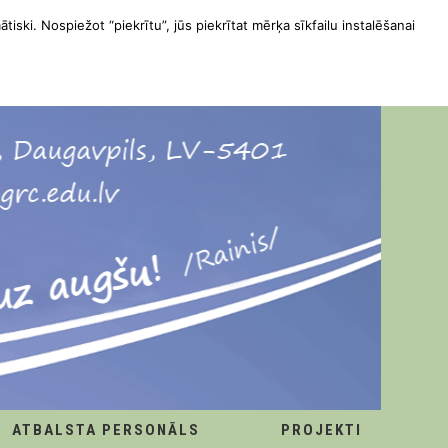
ātiski. Nospiežot “piekrītu”, jūs piekrītat mērķa sīkfailu instalēšanai
ATBALSTA PERSONĀLS
PROJEKTI