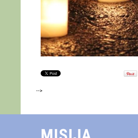
-->
MISIJA