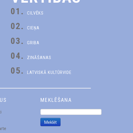
01.
CILVĒKS
02.
CIEŅA
03.
GRIBA
04.
ZINĀŠANAS
05.
LATVISKĀ KULTŪRVIDE
DUS
MEKLĒŠANA
i
arte