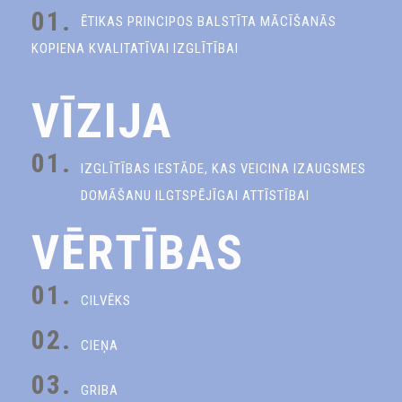
01.
ĒTIKAS PRINCIPOS BALSTĪTA MĀCĪŠANĀS
KOPIENA KVALITATĪVAI IZGLĪTĪBAI
VĪZIJA
01.
IZGLĪTĪBAS IESTĀDE, KAS VEICINA IZAUGSMES
DOMĀŠANU ILGTSPĒJĪGAI ATTĪSTĪBAI
VĒRTĪBAS
01.
CILVĒKS
02.
CIEŅA
03.
GRIBA