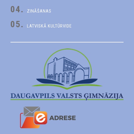
04.
ZINĀŠANAS
05.
LATVISKĀ KULTŪRVIDE