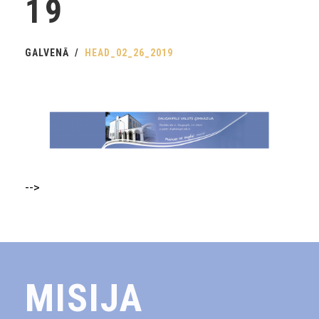
19
GALVENĀ
HEAD_02_26_2019
-->
MISIJA