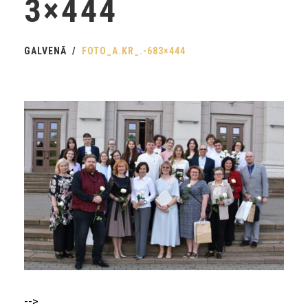
3×444
GALVENĀ
FOTO_A.KR_.-683×444
-->