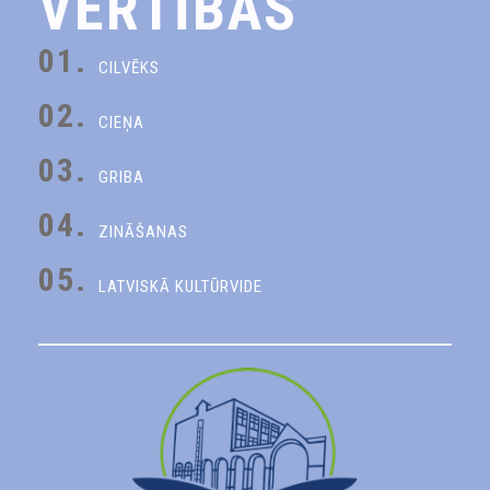
VĒRTĪBAS
01.
CILVĒKS
02.
CIEŅA
03.
GRIBA
04.
ZINĀŠANAS
05.
LATVISKĀ KULTŪRVIDE