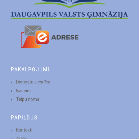
PAKALPOJUMI
Dienesta viesnīca
Baseins
Telpu noma
PAPILDUS
Kontakti
Arhīvs