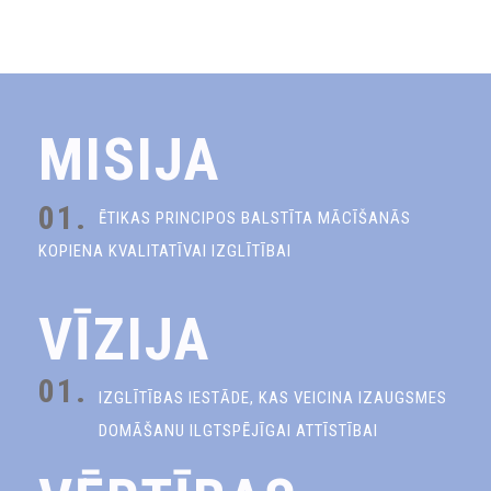
MISIJA
01.
ĒTIKAS PRINCIPOS BALSTĪTA MĀCĪŠANĀS
KOPIENA KVALITATĪVAI IZGLĪTĪBAI
VĪZIJA
01.
IZGLĪTĪBAS IESTĀDE, KAS VEICINA IZAUGSMES
DOMĀŠANU ILGTSPĒJĪGAI ATTĪSTĪBAI