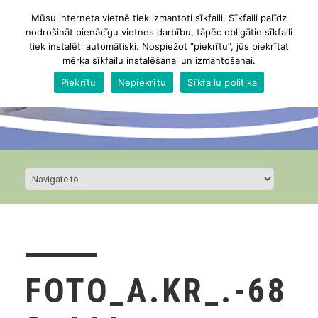
Mūsu interneta vietnē tiek izmantoti sīkfaili. Sīkfaili palīdz
nodrošināt pienācīgu vietnes darbību, tāpēc obligātie sīkfaili
tiek instalēti automātiski. Nospiežot “piekrītu”, jūs piekrītat
mērķa sīkfailu instalēšanai un izmantošanai.
Piekrītu
Nepiekrītu
Sīkfailu politika
FOTO_A.KR_.-68