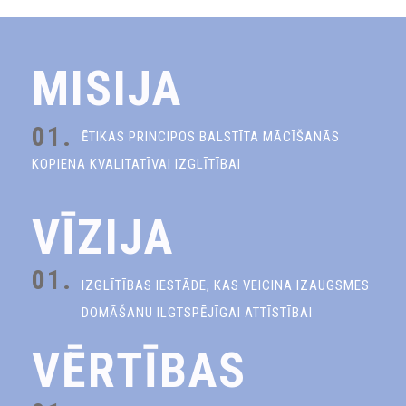
MISIJA
01.
ĒTIKAS PRINCIPOS BALSTĪTA MĀCĪŠANĀS
KOPIENA KVALITATĪVAI IZGLĪTĪBAI
VĪZIJA
01.
IZGLĪTĪBAS IESTĀDE, KAS VEICINA IZAUGSMES
DOMĀŠANU ILGTSPĒJĪGAI ATTĪSTĪBAI
VĒRTĪBAS