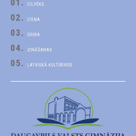
01.
CILVĒKS
02.
CIEŅA
03.
GRIBA
04.
ZINĀŠANAS
05.
LATVISKĀ KULTŪRVIDE