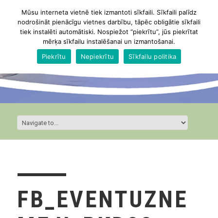
Mūsu interneta vietnē tiek izmantoti sīkfaili. Sīkfaili palīdz
nodrošināt pienācīgu vietnes darbību, tāpēc obligātie sīkfaili
tiek instalēti automātiski. Nospiežot “piekrītu”, jūs piekrītat
mērķa sīkfailu instalēšanai un izmantošanai.
Piekrītu
Nepiekrītu
Sīkfailu politika
FB_EVENTUZNE