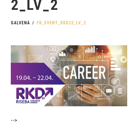
2_LV_2
GALVENĀ
FB_EVENT_RKD22_LV_2
-->