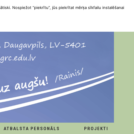
ātiski. Nospiežot “piekrītu”, jūs piekrītat mērķa sīkfailu instalēšanai
ATBALSTA PERSONĀLS
PROJEKTI