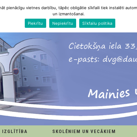
nāt pienācīgu vietnes darbību, tāpēc obligātie sīkfaili tiek instalēti autom
un izmantošanai.
Piekrītu
Nepiekrītu
Sīkfailu politika
IZGLĪTĪBA
SKOLĒNIEM UN VECĀKIEM