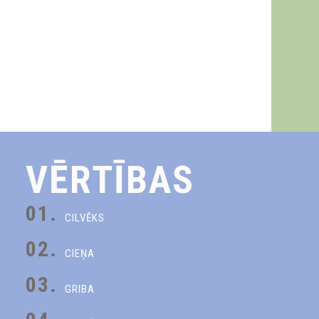
VĒRTĪBAS
01.
CILVĒKS
02.
CIEŅA
03.
GRIBA