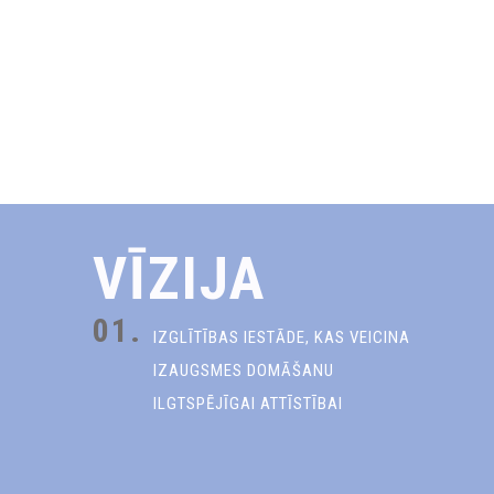
VĪZIJA
01.
IZGLĪTĪBAS IESTĀDE, KAS VEICINA
IZAUGSMES DOMĀŠANU
ILGTSPĒJĪGAI ATTĪSTĪBAI