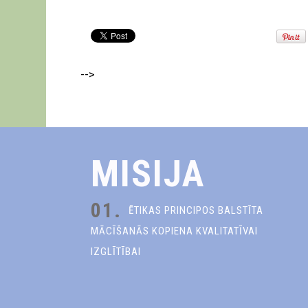
-->
MISIJA
01.
ĒTIKAS PRINCIPOS BALSTĪTA
MĀCĪŠANĀS KOPIENA KVALITATĪVAI
IZGLĪTĪBAI