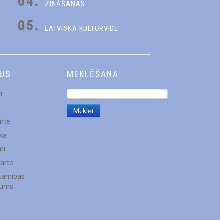
04.
ZINĀŠANAS
05.
LATVISKĀ KULTŪRVIDE
DUS
MEKLĒŠANA
i
arte
ēka
mi
karte
stamības
jums