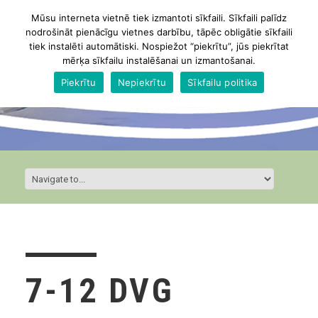
Mūsu interneta vietnē tiek izmantoti sīkfaili. Sīkfaili palīdz
nodrošināt pienācīgu vietnes darbību, tāpēc obligātie sīkfaili
tiek instalēti automātiski. Nospiežot “piekrītu”, jūs piekrītat
mērķa sīkfailu instalēšanai un izmantošanai.
Piekrītu
Nepiekrītu
Sīkfailu politika
7-12 DVG