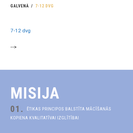
GALVENĀ
7-12 DVG
7-12 dvg
-->
MISIJA
01.
ĒTIKAS PRINCIPOS BALSTĪTA MĀCĪŠANĀS
KOPIENA KVALITATĪVAI IZGLĪTĪBAI