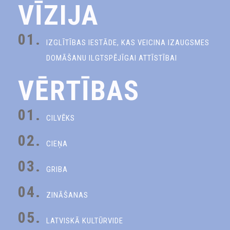
VĪZIJA
01.
IZGLĪTĪBAS IESTĀDE, KAS VEICINA IZAUGSMES
DOMĀŠANU ILGTSPĒJĪGAI ATTĪSTĪBAI
VĒRTĪBAS
01.
CILVĒKS
02.
CIEŅA
03.
GRIBA
04.
ZINĀŠANAS
05.
LATVISKĀ KULTŪRVIDE