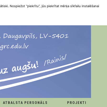
ātiski. Nospiežot “piekrītu”, jūs piekrītat mērķa sīkfailu instalēšanai
ATBALSTA PERSONĀLS
PROJEKTI