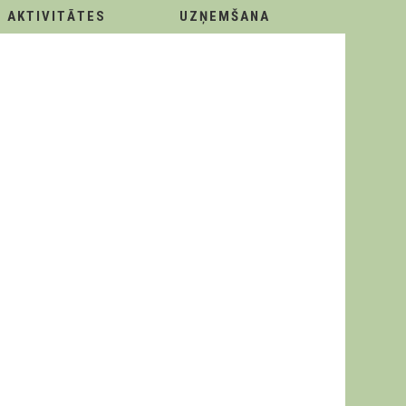
AKTIVITĀTES
UZŅEMŠANA