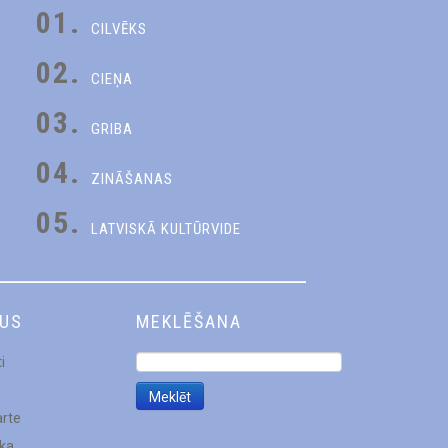
01.
CILVĒKS
02.
CIEŅA
03.
GRIBA
04.
ZINĀŠANAS
05.
LATVISKĀ KULTŪRVIDE
DUS
MEKLĒŠANA
i
arte
ēka