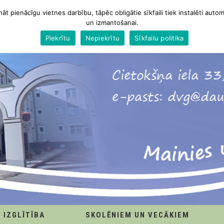
nāt pienācīgu vietnes darbību, tāpēc obligātie sīkfaili tiek instalēti autom
un izmantošanai.
Piekrītu
Nepiekrītu
Sīkfailu politika
IZGLĪTĪBA
SKOLĒNIEM UN VECĀKIEM