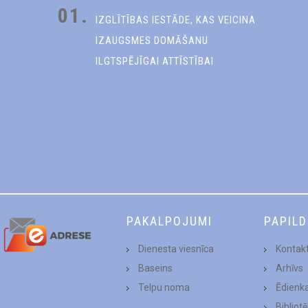
01.
IZGLĪTĪBAS IESTĀDE, KAS VEICINA
IZAUGSMES DOMĀŠANU
ILGTSPĒJĪGAI ATTĪSTĪBAI
PAKALPOJUMI
PAPIL
Dienesta viesnīca
Kontakt
Baseins
Arhīvs
Telpu noma
Ēdienk
Bibliot