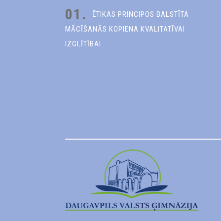
01.
ĒTIKAS PRINCIPOS BALSTĪTA
MĀCĪŠANĀS KOPIENA KVALITATĪVAI
IZGLĪTĪBAI