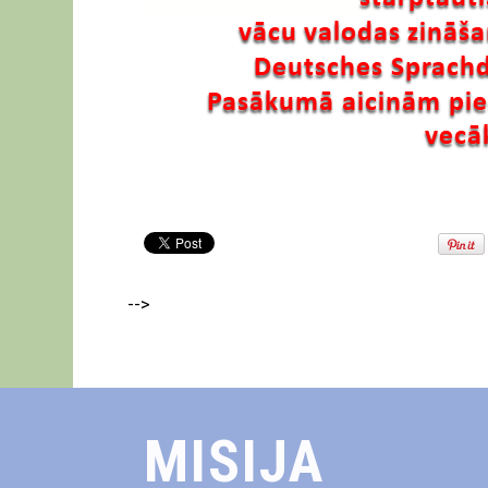
-->
MISIJA