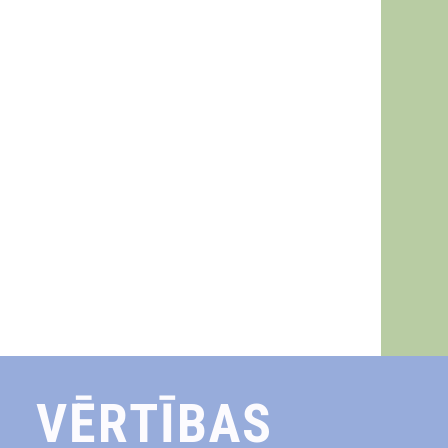
VĒRTĪBAS