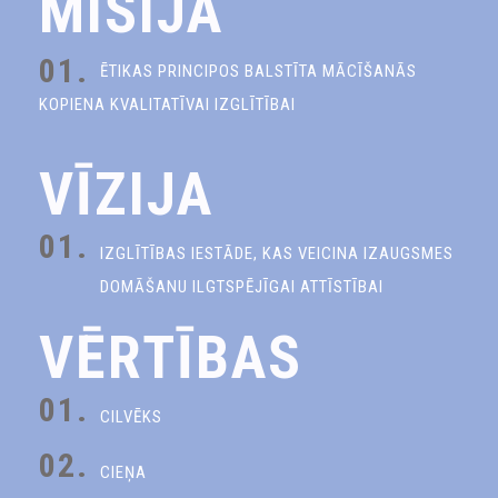
MISIJA
01.
ĒTIKAS PRINCIPOS BALSTĪTA MĀCĪŠANĀS
KOPIENA KVALITATĪVAI IZGLĪTĪBAI
VĪZIJA
01.
IZGLĪTĪBAS IESTĀDE, KAS VEICINA IZAUGSMES
DOMĀŠANU ILGTSPĒJĪGAI ATTĪSTĪBAI
VĒRTĪBAS
01.
CILVĒKS
02.
CIEŅA