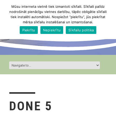
Mūsu interneta vietnē tiek izmantoti sīkfaili. Sīkfaili palīdz
nodrošināt pienācīgu vietnes darbību, tāpēc obligātie sīkfaili
tiek instalēti automātiski. Nospiežot “piekrītu”, jūs piekrītat
mērķa sīkfailu instalēšanai un izmantošanai.
Piekrītu
Nepiekrītu
Sīkfailu politika
DONE 5