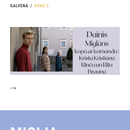
GALVENĀ
DONE 5
-->