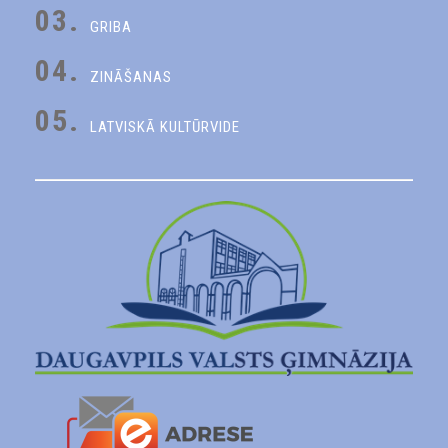
03.
GRIBA
04.
ZINĀŠANAS
05.
LATVISKĀ KULTŪRVIDE