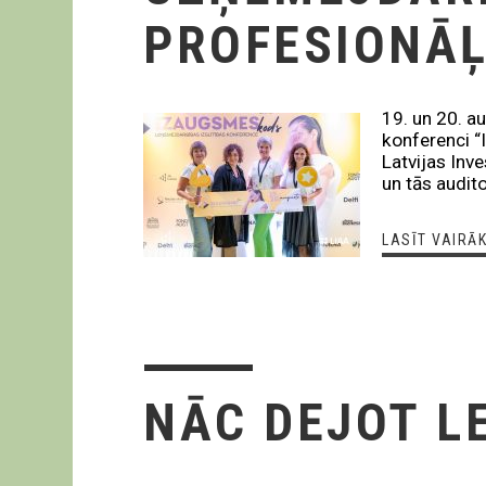
PROFESIONĀ
19. un 20. a
konferenci “
Latvijas Inv
un tās audit
LASĪT VAIRĀ
NĀC DEJOT LE