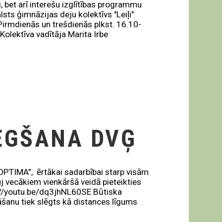
bet arī interešu izglītības programmu
lsts ģimnāzijas deju kolektīvs "Leiļi"
 Pirmdienās un trešdienās plkst. 16.10-
 Kolektīva vadītāja Marita Irbe
EGŠANA DVĢ
OPTIMA”, ērtākai sadarbībai starp visām
uj vecākiem vienkāršā veidā pieteikties
://youtu.be/dq3jhNL60SE Būtiska
šanu tiek slēgts kā distances līgums