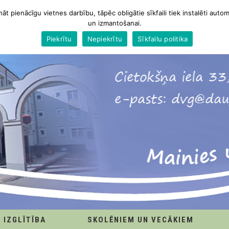
nāt pienācīgu vietnes darbību, tāpēc obligātie sīkfaili tiek instalēti autom
un izmantošanai.
Piekrītu
Nepiekrītu
Sīkfailu politika
IZGLĪTĪBA
SKOLĒNIEM UN VECĀKIEM