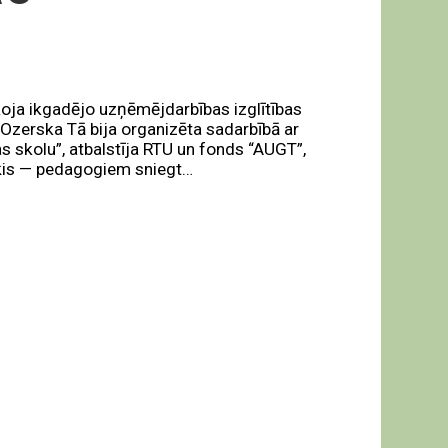
īkoja ikgadējo uzņēmējdarbības izglītības
 Ozerska Tā bija organizēta sadarbībā ar
as skolu”, atbalstīja RTU un fonds “AUGT”,
ērķis — pedagogiem sniegt…