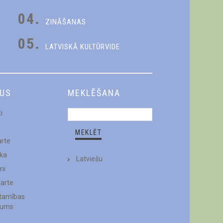
04.
ZINĀŠANAS
05.
LATVISKĀ KULTŪRVIDE
DUS
MEKLĒŠANA
i
arte
ēka
Latviešu
mi
karte
stamības
jums