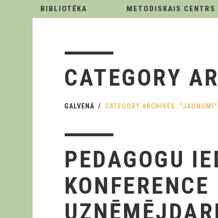
BIBLIOTĒKA
METODISKAIS CENTRS
CATEGORY A
GALVENĀ
CATEGORY ARCHIVES: "JAUNUMI"
PEDAGOGU IE
KONFERENCE 
UZŅĒMĒJDARB