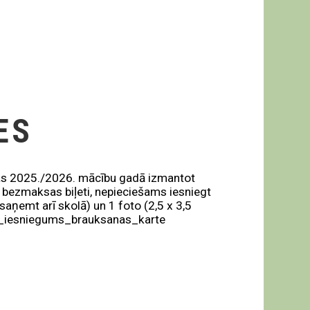
ES
sības 2025./2026. mācību gadā izmantot
 bezmaksas biļeti, nepieciešams iesniegt
aņemt arī skolā) un 1 foto (2,5 x 3,5
aku_iesniegums_brauksanas_karte