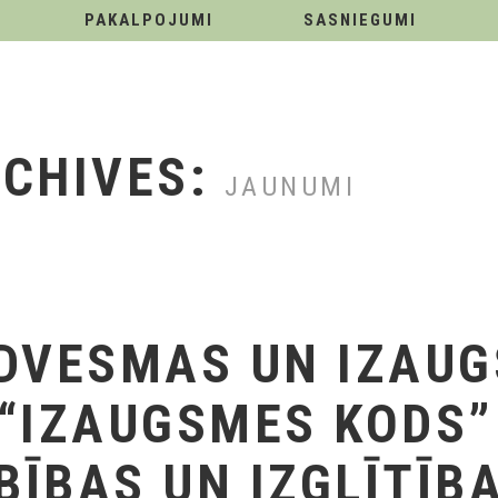
PAKALPOJUMI
SASNIEGUMI
RCHIVES:
JAUNUMI
DVESMAS UN IZAU
“IZAUGSMES KODS”
ĪBAS UN IZGLĪTĪB