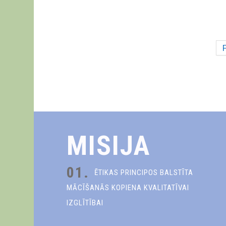
F
MISIJA
01.
ĒTIKAS PRINCIPOS BALSTĪTA
MĀCĪŠANĀS KOPIENA KVALITATĪVAI
IZGLĪTĪBAI