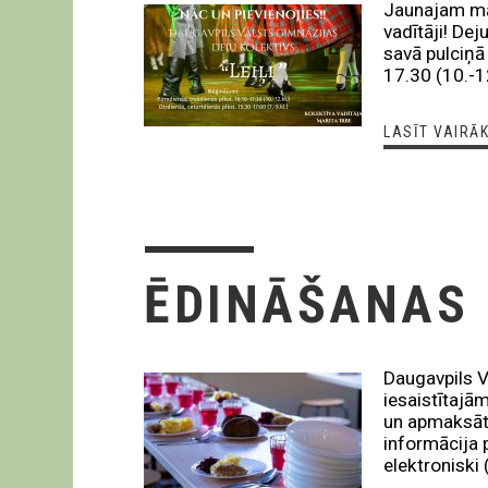
Jaunajam māc
vadītāji! Dej
savā pulciņā
17.30 (10.-12
LASĪT VAIRĀ
ĒDINĀŠANAS
Daugavpils V
iesaistītajā
un apmaksāt
informācija 
elektroniski