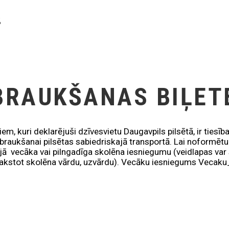
K
BRAUKŠANAS BIĻET
iem, kuri deklarējuši dzīvesvietu Daugavpils pilsētā, ir tie
raukšanai pilsētas sabiedriskajā transportā. Lai noformētu
ā vecāka vai pilngadīga skolēna iesniegumu (veidlapas var s
zrakstot skolēna vārdu, uzvārdu). Vecāku iesniegums Vec