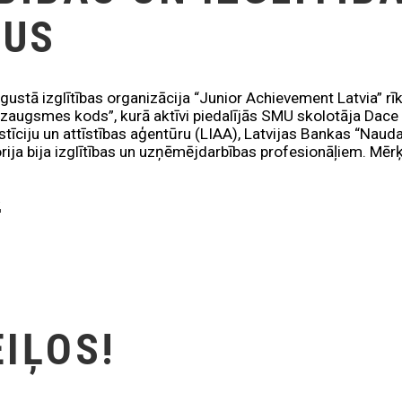
ĻUS
ugustā izglītības organizācija “Junior Achievement Latvia” r
Izaugsmes kods”, kurā aktīvi piedalījās SMU skolotāja Dace
estīciju un attīstības aģentūru (LIAA), Latvijas Bankas “Naud
orija bija izglītības un uzņēmējdarbības profesionāļiem. M
K
IĻOS!