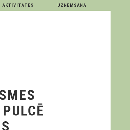
AKTIVITĀTES
UZŅEMŠANA
GSMES
 PULCĒ
AS