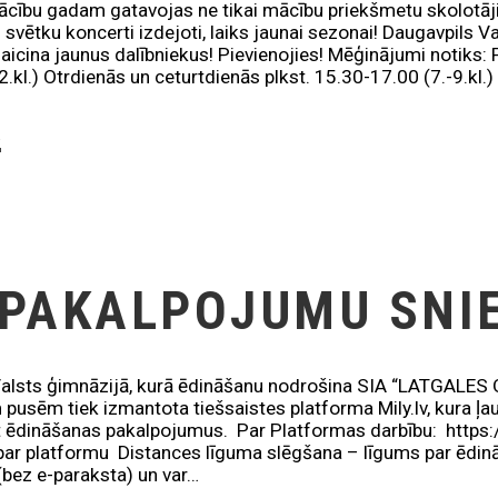
ību gadam gatavojas ne tikai mācību priekšmetu skolotāji, 
u svētku koncerti izdejoti, laiks jaunai sezonai! Daugavpils Va
 aicina jaunus dalībniekus! Pievienojies! Mēģinājumi notiks:
.kl.) Otrdienās un ceturtdienās plkst. 15.30-17.00 (7.-9.kl.)
K
 PAKALPOJUMU SNI
alsts ģimnāzijā, kurā ēdināšanu nodrošina SIA “LATGALES 
m pusēm tiek izmantota tiešsaistes platforma Mily.lv, kura ļa
 ēdināšanas pakalpojumus. Par Platformas darbību: https
par platformu Distances līguma slēgšana – līgums par ēdinā
 (bez e-paraksta) un var…