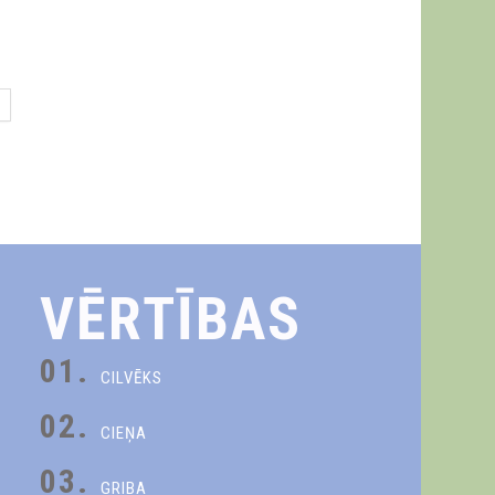
VĒRTĪBAS
01.
CILVĒKS
02.
CIEŅA
03.
GRIBA