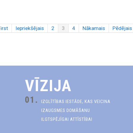
irst
Iepriekšējais
2
3
4
Nākamais
Pēdējais
VĪZIJA
01.
IZGLĪTĪBAS IESTĀDE, KAS VEICINA
IZAUGSMES DOMĀŠANU
ILGTSPĒJĪGAI ATTĪSTĪBAI