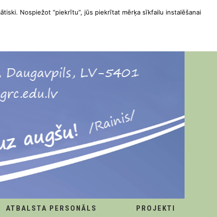
ātiski. Nospiežot “piekrītu”, jūs piekrītat mērķa sīkfailu instalēšanai
ATBALSTA PERSONĀLS
PROJEKTI