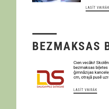
LASĪT VAIRĀ
BEZMAKSAS 
Cien.vecāki! Skolēn
bezmaksas biļetes b
ģimnāzijas kancelej
cm, otrajā pusē u
LASĪT VAIRĀK