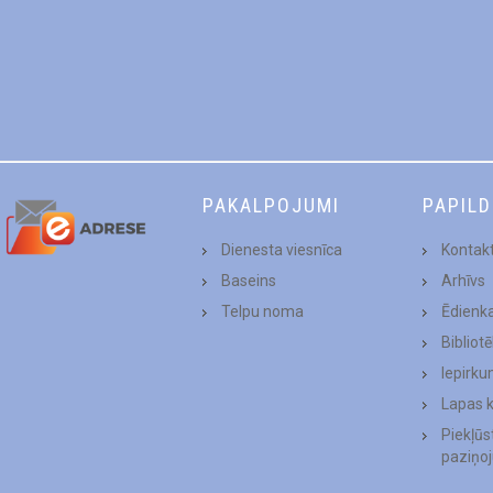
PAKALPOJUMI
PAPIL
Dienesta viesnīca
Kontakt
Baseins
Arhīvs
Telpu noma
Ēdienk
Bibliot
Iepirku
Lapas 
Piekļū
paziņo