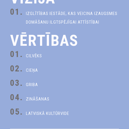
01.
IZGLĪTĪBAS IESTĀDE, KAS VEICINA IZAUGSMES
DOMĀŠANU ILGTSPĒJĪGAI ATTĪSTĪBAI
VĒRTĪBAS
01.
CILVĒKS
02.
CIEŅA
03.
GRIBA
04.
ZINĀŠANAS
05.
LATVISKĀ KULTŪRVIDE