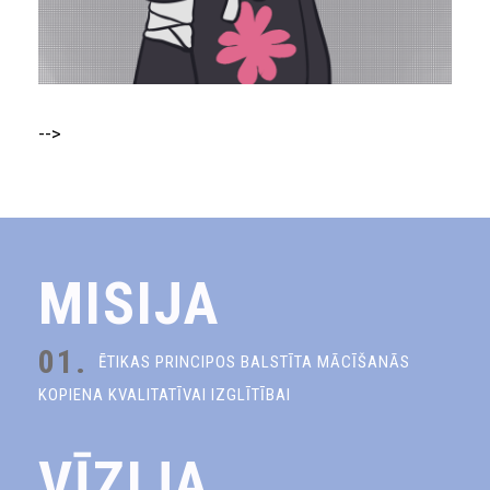
-->
MISIJA
01.
ĒTIKAS PRINCIPOS BALSTĪTA MĀCĪŠANĀS
KOPIENA KVALITATĪVAI IZGLĪTĪBAI
VĪZIJA