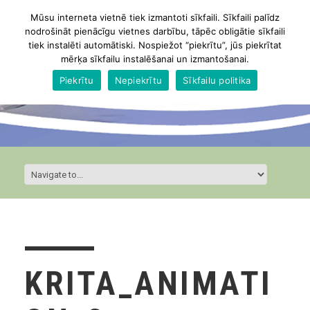
Mūsu interneta vietnē tiek izmantoti sīkfaili. Sīkfaili palīdz
nodrošināt pienācīgu vietnes darbību, tāpēc obligātie sīkfaili
tiek instalēti automātiski. Nospiežot “piekrītu”, jūs piekrītat
mērķa sīkfailu instalēšanai un izmantošanai.
Piekrītu
Nepiekrītu
Sīkfailu politika
KRITA_ANIMATI