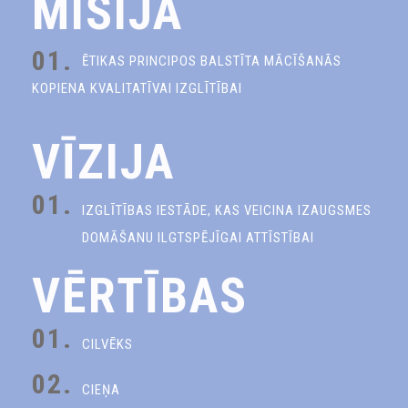
MISIJA
01.
ĒTIKAS PRINCIPOS BALSTĪTA MĀCĪŠANĀS
KOPIENA KVALITATĪVAI IZGLĪTĪBAI
VĪZIJA
01.
IZGLĪTĪBAS IESTĀDE, KAS VEICINA IZAUGSMES
DOMĀŠANU ILGTSPĒJĪGAI ATTĪSTĪBAI
VĒRTĪBAS
01.
CILVĒKS
02.
CIEŅA