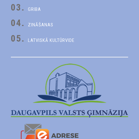
03.
GRIBA
04.
ZINĀŠANAS
05.
LATVISKĀ KULTŪRVIDE