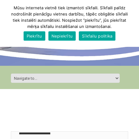
Mūsu interneta vietnē tiek izmantoti sīkfaili. Sīkfaili palīdz
nodrošināt pienācīgu vietnes darbību, tāpēc obligātie sīkfaili
tiek instalēti automātiski. Nospiežot “piekrītu”, jūs piekrītat
mērķa sīkfailu instalēšanai un izmantošanai.
Piekrītu
Nepiekrītu
Sīkfailu politika