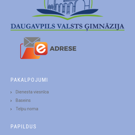
PAKALPOJUMI
Dienesta viesnīca
Baseins
Telpu noma
PAPILDUS