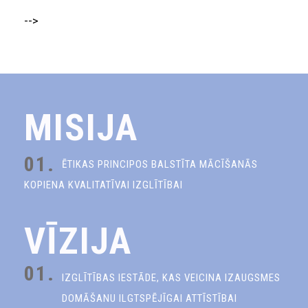
-->
MISIJA
01.
ĒTIKAS PRINCIPOS BALSTĪTA MĀCĪŠANĀS
KOPIENA KVALITATĪVAI IZGLĪTĪBAI
VĪZIJA
01.
IZGLĪTĪBAS IESTĀDE, KAS VEICINA IZAUGSMES
DOMĀŠANU ILGTSPĒJĪGAI ATTĪSTĪBAI