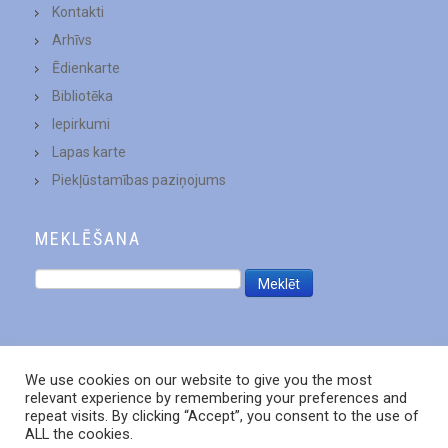
Kontakti
Arhīvs
Ēdienkarte
Bibliotēka
Iepirkumi
Lapas karte
Piekļūstamības paziņojums
MEKLĒŠANA
We use cookies on our website to give you the most
relevant experience by remembering your preferences and
repeat visits. By clicking “Accept”, you consent to the use of
ALL the cookies.