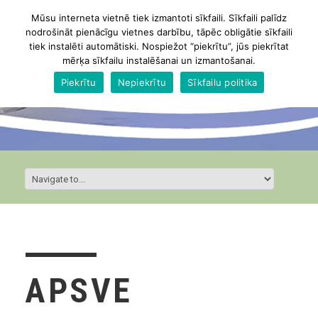
Mūsu interneta vietnē tiek izmantoti sīkfaili. Sīkfaili palīdz
nodrošināt pienācīgu vietnes darbību, tāpēc obligātie sīkfaili
tiek instalēti automātiski. Nospiežot “piekrītu”, jūs piekrītat
mērķa sīkfailu instalēšanai un izmantošanai.
Piekrītu
Nepiekrītu
Sīkfailu politika
APSVE