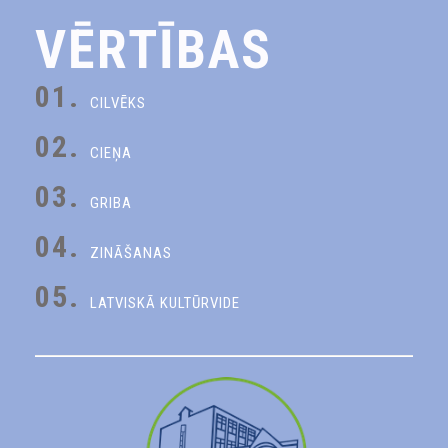
VĒRTĪBAS
01.
CILVĒKS
02.
CIEŅA
03.
GRIBA
04.
ZINĀŠANAS
05.
LATVISKĀ KULTŪRVIDE