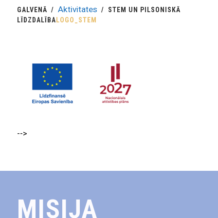
Aktivitates
GALVENĀ
STEM UN PILSONISKĀ
LĪDZDALĪBA
LOGO_STEM
-->
MISIJA