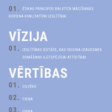
01.
ĒTIKAS PRINCIPOS BALSTĪTA MĀCĪŠANĀS
KOPIENA KVALITATĪVAI IZGLĪTĪBAI
VĪZIJA
01.
IZGLĪTĪBAS IESTĀDE, KAS VEICINA IZAUGSMES
DOMĀŠANU ILGTSPĒJĪGAI ATTĪSTĪBAI
VĒRTĪBAS
01.
CILVĒKS
02.
CIEŅA
03.
GRIBA