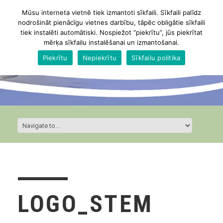
Mūsu interneta vietnē tiek izmantoti sīkfaili. Sīkfaili palīdz
nodrošināt pienācīgu vietnes darbību, tāpēc obligātie sīkfaili
tiek instalēti automātiski. Nospiežot “piekrītu”, jūs piekrītat
mērķa sīkfailu instalēšanai un izmantošanai.
Piekrītu
Nepiekrītu
Sīkfailu politika
LOGO_STEM