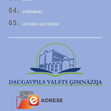
04.
ZINĀŠANAS
05.
LATVISKĀ KULTŪRVIDE