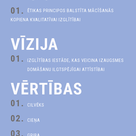
01.
ĒTIKAS PRINCIPOS BALSTĪTA MĀCĪŠANĀS
KOPIENA KVALITATĪVAI IZGLĪTĪBAI
VĪZIJA
01.
IZGLĪTĪBAS IESTĀDE, KAS VEICINA IZAUGSMES
DOMĀŠANU ILGTSPĒJĪGAI ATTĪSTĪBAI
VĒRTĪBAS
01.
CILVĒKS
02.
CIEŅA
03.
GRIBA