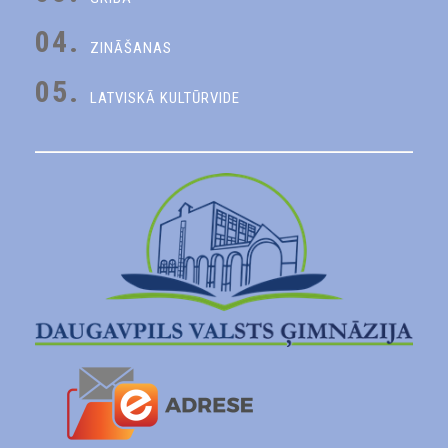
04.
ZINĀŠANAS
05.
LATVISKĀ KULTŪRVIDE