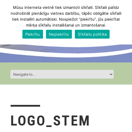
Mūsu interneta vietnē tiek izmantoti sīkfaili. Sīkfaili palīdz
nodrošināt pienācīgu vietnes darbību, tāpēc obligātie sīkfaili
tiek instalēti automātiski. Nospiežot “piekrītu”, jūs piekrītat
mērķa sīkfailu instalēšanai un izmantošanai.
Piekrītu
Nepiekrītu
Sīkfailu politika
LOGO_STEM