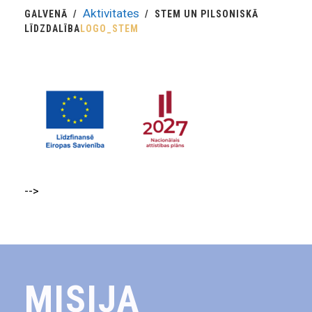
Aktivitates
GALVENĀ
STEM UN PILSONISKĀ
LĪDZDALĪBA
LOGO_STEM
-->
MISIJA