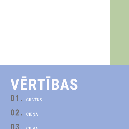
VĒRTĪBAS
01.
CILVĒKS
02.
CIEŅA
03.
GRIBA