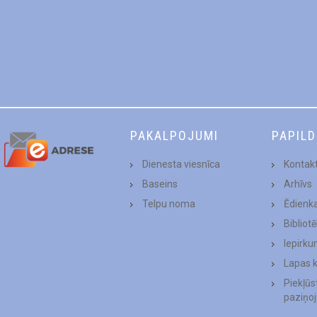
PAKALPOJUMI
PAPIL
Dienesta viesnīca
Kontakt
Baseins
Arhīvs
Telpu noma
Ēdienk
Bibliot
Iepirku
Lapas 
Piekļū
paziņo