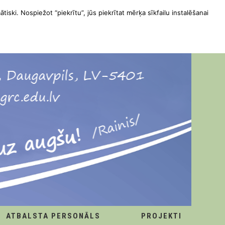
ātiski. Nospiežot “piekrītu”, jūs piekrītat mērķa sīkfailu instalēšanai
ATBALSTA PERSONĀLS
PROJEKTI