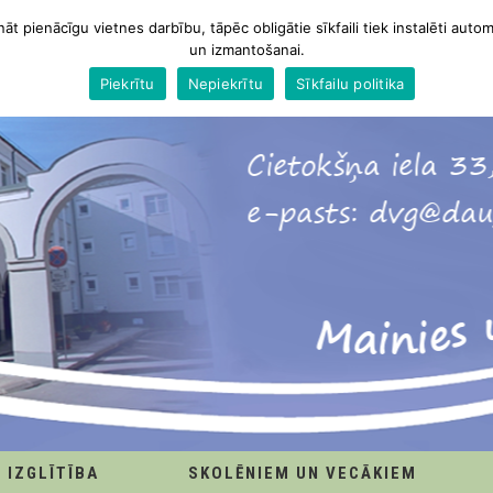
nāt pienācīgu vietnes darbību, tāpēc obligātie sīkfaili tiek instalēti autom
un izmantošanai.
Piekrītu
Nepiekrītu
Sīkfailu politika
IZGLĪTĪBA
SKOLĒNIEM UN VECĀKIEM