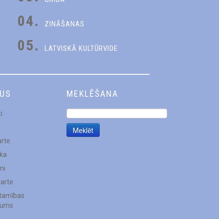
04.
ZINĀŠANAS
05.
LATVISKĀ KULTŪRVIDE
DUS
MEKLĒŠANA
i
arte
ēka
mi
karte
stamības
jums