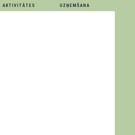
AKTIVITĀTES
UZŅEMŠANA