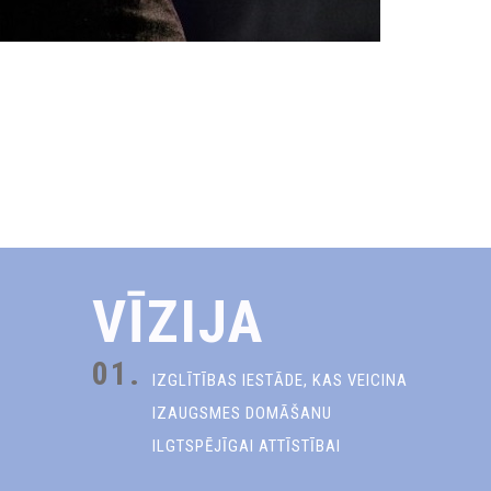
VĪZIJA
01.
IZGLĪTĪBAS IESTĀDE, KAS VEICINA
IZAUGSMES DOMĀŠANU
ILGTSPĒJĪGAI ATTĪSTĪBAI