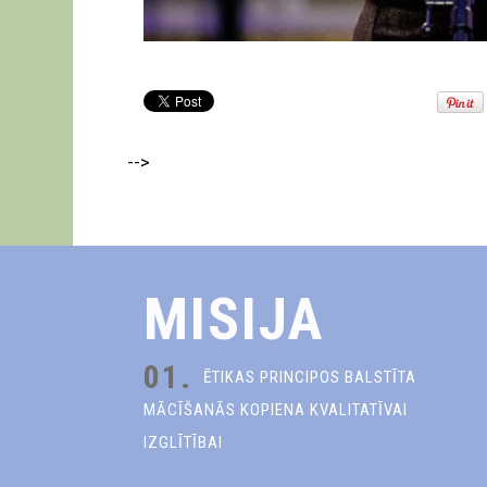
-->
MISIJA
01.
ĒTIKAS PRINCIPOS BALSTĪTA
MĀCĪŠANĀS KOPIENA KVALITATĪVAI
IZGLĪTĪBAI