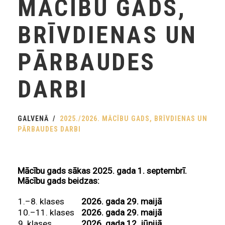
MĀCĪBU GADS,
BRĪVDIENAS UN
PĀRBAUDES
DARBI
GALVENĀ
2025./2026. MĀCĪBU GADS, BRĪVDIENAS UN
PĀRBAUDES DARBI
Mācību gads sākas 2025. gada 1. septembrī.
Mācību gads beidzas:
1.–8. klases
2026. gada 29. maijā
10.–11. klases
2026. gada 29. maijā
9. klases
2026. gada 12. jūnijā