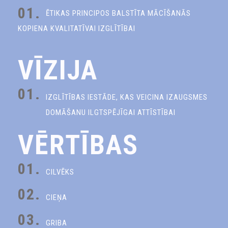
01.
ĒTIKAS PRINCIPOS BALSTĪTA MĀCĪŠANĀS
KOPIENA KVALITATĪVAI IZGLĪTĪBAI
VĪZIJA
01.
IZGLĪTĪBAS IESTĀDE, KAS VEICINA IZAUGSMES
DOMĀŠANU ILGTSPĒJĪGAI ATTĪSTĪBAI
VĒRTĪBAS
01.
CILVĒKS
02.
CIEŅA
03.
GRIBA