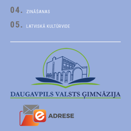
04.
ZINĀŠANAS
05.
LATVISKĀ KULTŪRVIDE