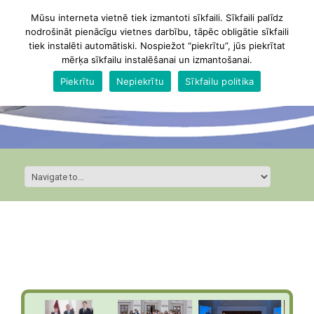
Mūsu interneta vietnē tiek izmantoti sīkfaili. Sīkfaili palīdz
nodrošināt pienācīgu vietnes darbību, tāpēc obligātie sīkfaili
tiek instalēti automātiski. Nospiežot “piekrītu”, jūs piekrītat
mērķa sīkfailu instalēšanai un izmantošanai.
Piekrītu
Nepiekrītu
Sīkfailu politika