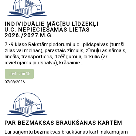
INDIVIDUĀLIE MĀCĪBU LĪDZEKĻI
U.C. NEPIECIEŠAMĀS LIETAS
2026./2027.M.G.
7.-9.klase Rakstāmpiederumi u.c.: pildspalvas (tumši
zilas vai melnas), parastais zīmulis, zīmuļu asināmais,
lineāls, transportieris, dzēšgumija, cirkulis (ar
ievietojamu pildspalvu), krāsainie ...
Lasīt vairāk
07/08/2026
PAR BEZMAKSAS BRAUKŠANAS KARTĒM
Lai saņemtu bezmaksas braukšanas karti nākamajam