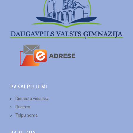
PAKALPOJUMI
Dienesta viesnīca
Baseins
Telpu noma
PAPILDUS