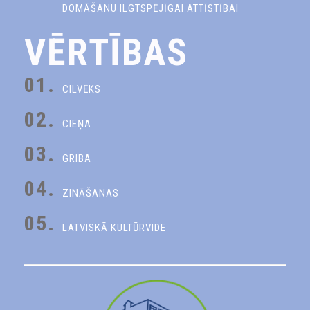
DOMĀŠANU ILGTSPĒJĪGAI ATTĪSTĪBAI
VĒRTĪBAS
01.
CILVĒKS
02.
CIEŅA
03.
GRIBA
04.
ZINĀŠANAS
05.
LATVISKĀ KULTŪRVIDE