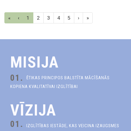
«
‹
1
2
3
4
5
›
»
MISIJA
01.
ĒTIKAS PRINCIPOS BALSTĪTA MĀCĪŠANĀS
KOPIENA KVALITATĪVAI IZGLĪTĪBAI
VĪZIJA
01.
IZGLĪTĪBAS IESTĀDE, KAS VEICINA IZAUGSMES