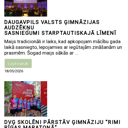
DAUGAVPILS VALSTS ĢIMNĀZIJAS
AUDZĒKŅU
SASNIEGUMI STARPTAUTISKAJĀ LĪMENĪ
Maijs tradicionāli ir laiks, kad apkopojam mācību gada
laikā sasniegto, lepojamies ar iegūtajām zināšanām un
prasmēm. Šogad maijs sākās ar ...
Lasīt vairāk
18/05/2026
DVĢ SKOLĒNI PĀRSTĀV ĢIMNĀZIJU “RIMI
RĪGAS MARATONĀ”