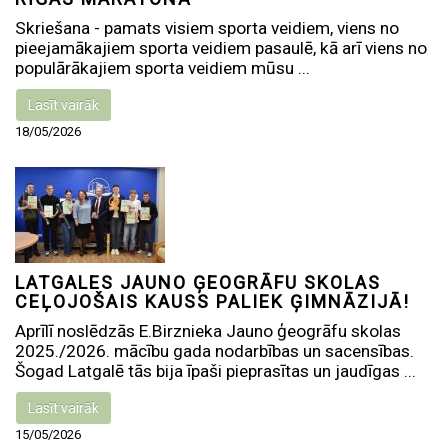
Skriešana - pamats visiem sporta veidiem, viens no
pieejamākajiem sporta veidiem pasaulē, kā arī viens no
populārākajiem sporta veidiem mūsu ...
Lasīt vairāk
18/05/2026
LATGALES JAUNO ĢEOGRĀFU SKOLAS
CEĻOJOŠAIS KAUSS PALIEK ĢIMNĀZIJĀ!
Aprīlī noslēdzās E.Birznieka Jauno ģeogrāfu skolas
2025./2026. mācību gada nodarbības un sacensības.
Šogad Latgalē tās bija īpaši pieprasītas un jaudīgas ...
Lasīt vairāk
15/05/2026