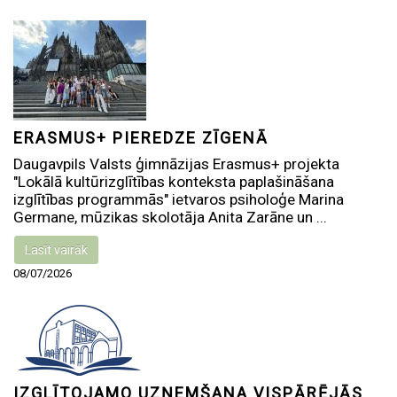
ERASMUS+ PIEREDZE ZĪGENĀ
Daugavpils Valsts ģimnāzijas Erasmus+ projekta
"Lokālā kultūrizglītības konteksta paplašināšana
izglītības programmās" ietvaros psiholoģe Marina
Germane, mūzikas skolotāja Anita Zarāne un ...
Lasīt vairāk
08/07/2026
IZGLĪTOJAMO UZŅEMŠANA VISPĀRĒJĀS