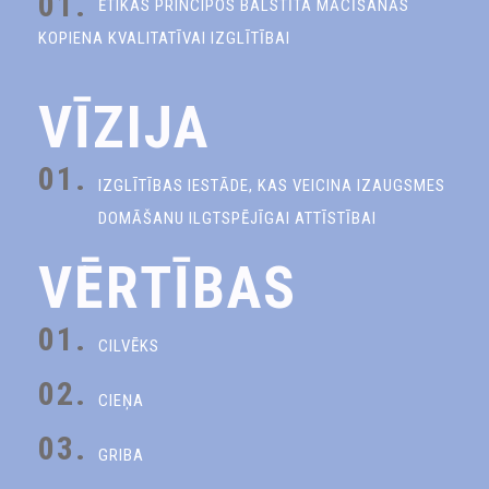
01.
ĒTIKAS PRINCIPOS BALSTĪTA MĀCĪŠANĀS
KOPIENA KVALITATĪVAI IZGLĪTĪBAI
VĪZIJA
01.
IZGLĪTĪBAS IESTĀDE, KAS VEICINA IZAUGSMES
DOMĀŠANU ILGTSPĒJĪGAI ATTĪSTĪBAI
VĒRTĪBAS
01.
CILVĒKS
02.
CIEŅA
03.
GRIBA