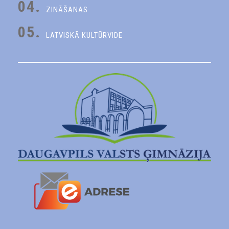
04.
ZINĀŠANAS
05.
LATVISKĀ KULTŪRVIDE