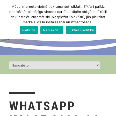
Mūsu interneta vietnē tiek izmantoti sīkfaili. Sīkfaili palīdz
nodrošināt pienācīgu vietnes darbību, tāpēc obligātie sīkfaili
tiek instalēti automātiski. Nospiežot “piekrītu”, jūs piekrītat
mērķa sīkfailu instalēšanai un izmantošanai.
Piekrītu
Nepiekrītu
Sīkfailu politika
WHATSAPP