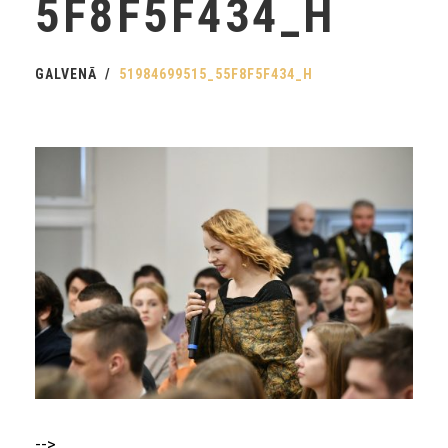
5F8F5F434_H
GALVENĀ
51984699515_55F8F5F434_H
-->