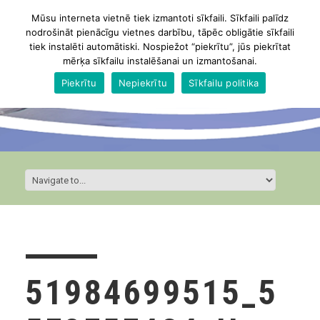
Mūsu interneta vietnē tiek izmantoti sīkfaili. Sīkfaili palīdz
nodrošināt pienācīgu vietnes darbību, tāpēc obligātie sīkfaili
tiek instalēti automātiski. Nospiežot “piekrītu”, jūs piekrītat
mērķa sīkfailu instalēšanai un izmantošanai.
Piekrītu
Nepiekrītu
Sīkfailu politika
51984699515_5