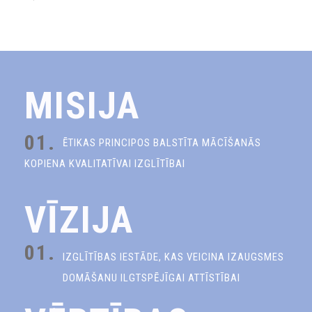
MISIJA
01.
ĒTIKAS PRINCIPOS BALSTĪTA MĀCĪŠANĀS
KOPIENA KVALITATĪVAI IZGLĪTĪBAI
VĪZIJA
01.
IZGLĪTĪBAS IESTĀDE, KAS VEICINA IZAUGSMES
DOMĀŠANU ILGTSPĒJĪGAI ATTĪSTĪBAI