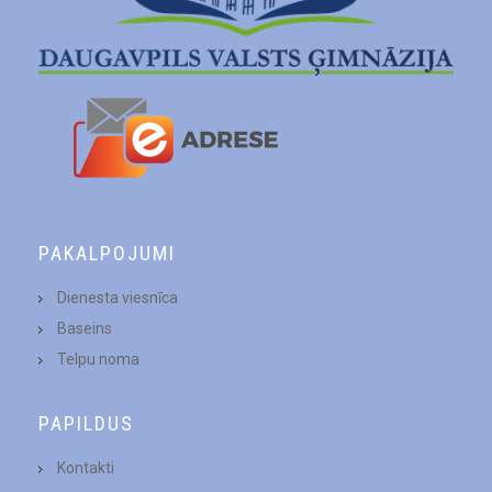
PAKALPOJUMI
Dienesta viesnīca
Baseins
Telpu noma
PAPILDUS
Kontakti