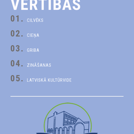
VĒRTĪBAS
01.
CILVĒKS
02.
CIEŅA
03.
GRIBA
04.
ZINĀŠANAS
05.
LATVISKĀ KULTŪRVIDE