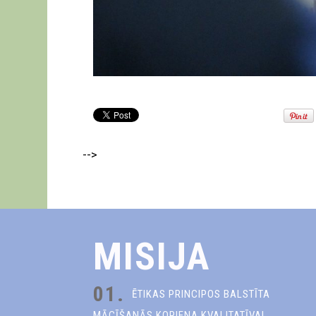
-->
MISIJA
01.
ĒTIKAS PRINCIPOS BALSTĪTA
MĀCĪŠANĀS KOPIENA KVALITATĪVAI