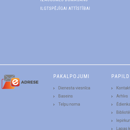
ILGTSPĒJĪGAI ATTĪSTĪBAI
PAKALPOJUMI
PAPIL
Dienesta viesnīca
Kontakt
Baseins
Arhīvs
Telpu noma
Ēdienk
Bibliot
Iepirku
Lapas 