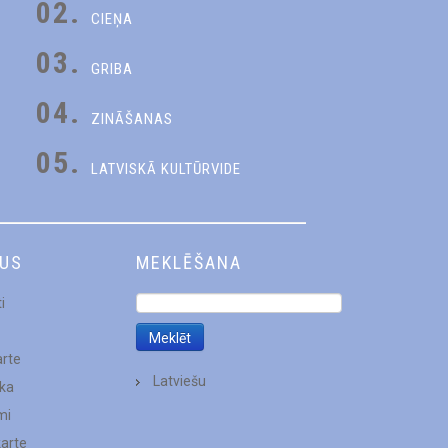
02.
CIEŅA
03.
GRIBA
04.
ZINĀŠANAS
05.
LATVISKĀ KULTŪRVIDE
DUS
MEKLĒŠANA
i
arte
Latviešu
ēka
mi
karte