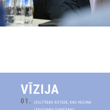
VĪZIJA
01.
IZGLĪTĪBAS IESTĀDE, KAS VEICINA
IZAUGSMES DOMĀŠANU