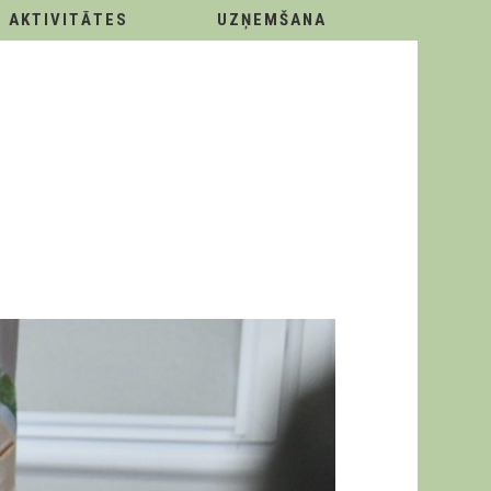
AKTIVITĀTES
UZŅEMŠANA