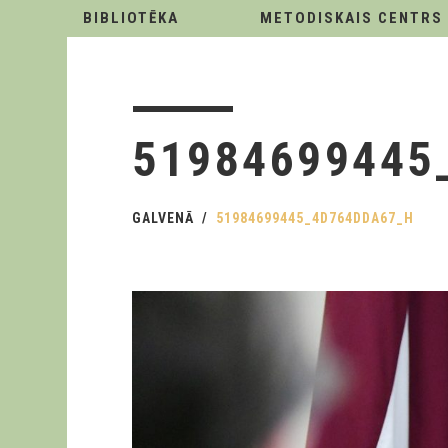
BIBLIOTĒKA
METODISKAIS CENTRS
51984699445
GALVENĀ
51984699445_4D764DDA67_H