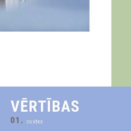
VĒRTĪBAS
01.
CILVĒKS