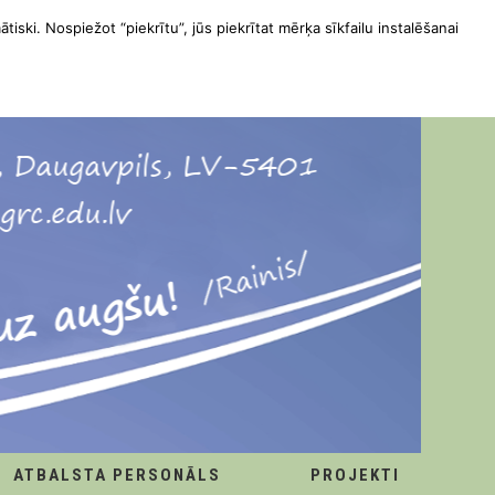
ātiski. Nospiežot “piekrītu”, jūs piekrītat mērķa sīkfailu instalēšanai
ATBALSTA PERSONĀLS
PROJEKTI