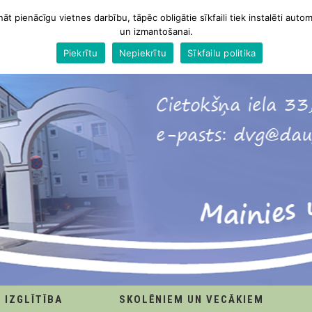
nāt pienācīgu vietnes darbību, tāpēc obligātie sīkfaili tiek instalēti autom
un izmantošanai.
Piekrītu
Nepiekrītu
Sīkfailu politika
IZGLĪTĪBA
SKOLĒNIEM UN VECĀKIEM