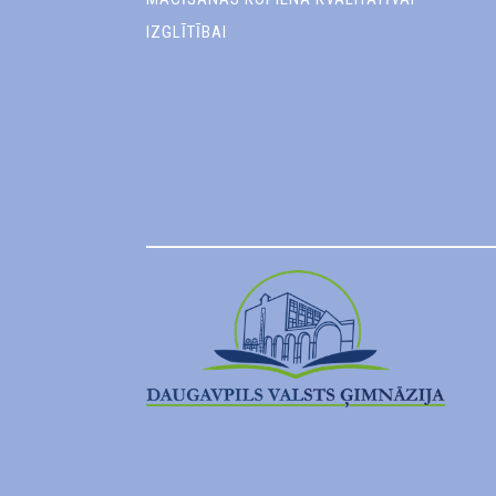
IZGLĪTĪBAI