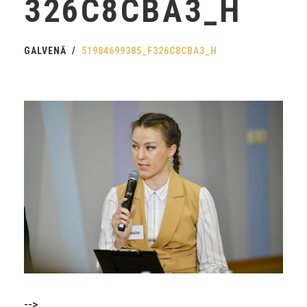
326C8CBA3_H
GALVENĀ
51984699385_F326C8CBA3_H
-->