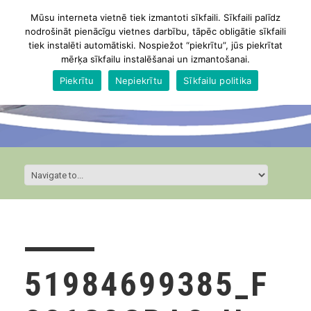
Mūsu interneta vietnē tiek izmantoti sīkfaili. Sīkfaili palīdz
nodrošināt pienācīgu vietnes darbību, tāpēc obligātie sīkfaili
tiek instalēti automātiski. Nospiežot “piekrītu”, jūs piekrītat
mērķa sīkfailu instalēšanai un izmantošanai.
Piekrītu
Nepiekrītu
Sīkfailu politika
51984699385_F