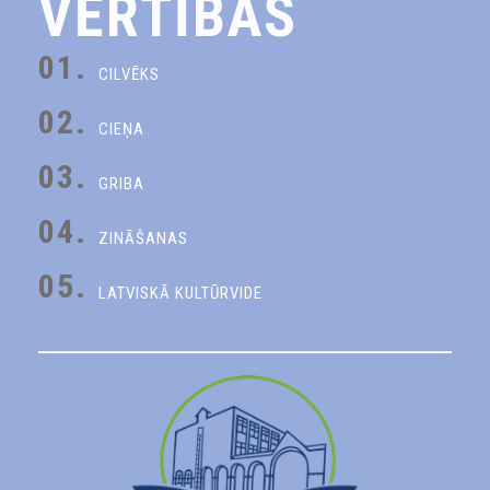
VĒRTĪBAS
01.
CILVĒKS
02.
CIEŅA
03.
GRIBA
04.
ZINĀŠANAS
05.
LATVISKĀ KULTŪRVIDE