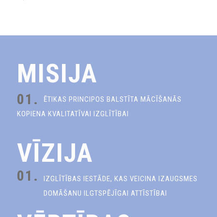
MISIJA
01.
ĒTIKAS PRINCIPOS BALSTĪTA MĀCĪŠANĀS
KOPIENA KVALITATĪVAI IZGLĪTĪBAI
VĪZIJA
01.
IZGLĪTĪBAS IESTĀDE, KAS VEICINA IZAUGSMES
DOMĀŠANU ILGTSPĒJĪGAI ATTĪSTĪBAI