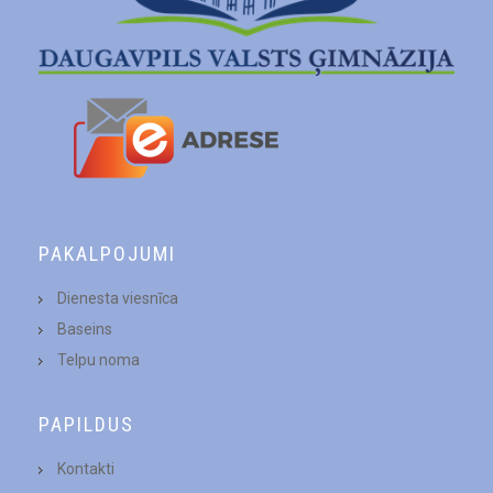
PAKALPOJUMI
Dienesta viesnīca
Baseins
Telpu noma
PAPILDUS
Kontakti